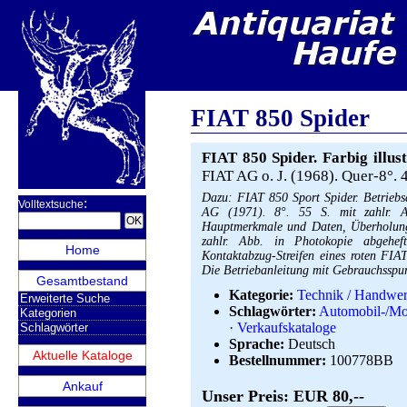
FIAT 850 Spider
FIAT 850 Spider. Farbig illust
FIAT AG o. J. (1968). Quer-8°. 4
Dazu: FIAT 850 Sport Spider. Betriebs
:
Volltextsuche
AG (1971). 8°. 55 S. mit zahlr. A
Hauptmerkmale und Daten, Überholungs
zahlr. Abb. in Photokopie abgehe
Home
Kontaktabzug-Streifen eines roten FIA
Die Betriebanleitung mit Gebrauchsspure
Gesamtbestand
Kategorie:
Technik / Handwe
Erweiterte Suche
Schlagwörter:
Automobil-/Mot
Kategorien
·
Verkaufskataloge
Schlagwörter
Sprache:
Deutsch
Aktuelle Kataloge
Bestellnummer:
100778BB
Ankauf
Unser Preis: EUR 80,--