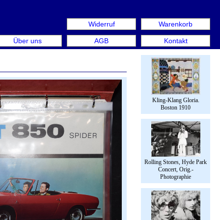
Widerruf
Warenkorb
us: Rare Book Week Berlin. Internationale Messe für Büche
Über uns
AGB
Kontakt
Kling-Klang Gloria.
Boston 1910
Rolling Stones, Hyde Park
Concert, Orig.-
Photographie