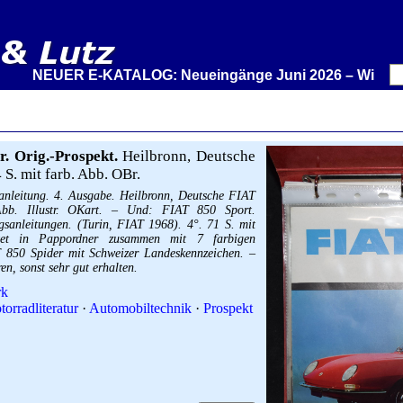
NEUER E-KATALOG: Neueingänge Juni 2026 – Wir stellen a
r. Orig.-Prospekt.
Heilbronn, Deutsche
 S. mit farb. Abb. OBr.
anleitung. 4. Ausgabe. Heilbronn, Deutsche FIAT
bb. Illustr. OKart. – Und: FIAT 850 Sport.
anleitungen. (Turin, FIAT 1968). 4°. 71 S. mit
ftet in Pappordner zusammen mit 7 farbigen
T 850 Spider mit Schweizer Landeskennzeichen. –
n, sonst sehr gut erhalten.
rk
orradliteratur
·
Automobiltechnik
·
Prospekt