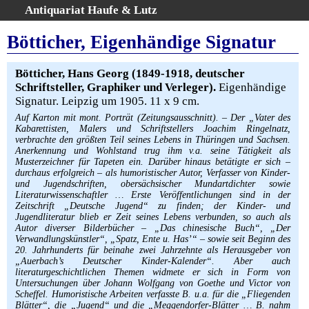
Antiquariat Haufe & Lutz
:
Volltextsuche
Bötticher, Eigenhändige Signatur
Home
Gesamtbestand
Bötticher, Hans Georg (1849-1918, deutscher
Schriftsteller, Graphiker und Verleger).
Eigenhändige
Erweiterte Suche
Signatur. Leipzig um 1905. 11 x 9 cm.
Kategorien
Auf Karton mit mont. Porträt (Zeitungsausschnitt). – Der „Vater des
Schlagwörter
Kabarettisten, Malers und Schriftstellers Joachim Ringelnatz,
verbrachte den größten Teil seines Lebens in Thüringen und Sachsen.
Warenkorb
Anerkennung und Wohlstand trug ihm v.a. seine Tätigkeit als
AGB
Musterzeichner für Tapeten ein. Darüber hinaus betätigte er sich –
durchaus erfolgreich – als humoristischer Autor, Verfasser von Kinder-
Widerruf
und Jugendschriften, obersächsischer Mundartdichter sowie
Literaturwissenschaftler … Erste Veröffentlichungen sind in der
Über uns
Zeitschrift „Deutsche Jugend“ zu finden; der Kinder- und
Aktuelle Kataloge
Jugendliteratur blieb er Zeit seines Lebens verbunden, so auch als
Autor diverser Bilderbücher – „Das chinesische Buch“, „Der
Kontakt
Verwandlungskünstler“, „Spatz, Ente u. Has’“ – sowie seit Beginn des
20. Jahrhunderts für beinahe zwei Jahrzehnte als Herausgeber von
Ankauf
„Auerbach’s Deutscher Kinder-Kalender“. Aber auch
literaturgeschichtlichen Themen widmete er sich in Form von
Links
Untersuchungen über Johann Wolfgang von Goethe und Victor von
Impressum
Scheffel. Humoristische Arbeiten verfasste B. u.a. für die „Fliegenden
Blätter“, die „Jugend“ und die „Meggendorfer-Blätter … B. nahm