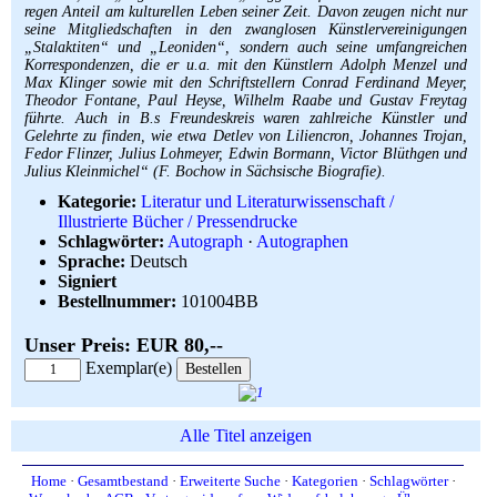
regen Anteil am kulturellen Leben seiner Zeit. Davon zeugen nicht nur
seine Mitgliedschaften in den zwanglosen Künstlervereinigungen
„Stalaktiten“ und „Leoniden“, sondern auch seine umfangreichen
Korrespondenzen, die er u.a. mit den Künstlern Adolph Menzel und
Max Klinger sowie mit den Schriftstellern Conrad Ferdinand Meyer,
Theodor Fontane, Paul Heyse, Wilhelm Raabe und Gustav Freytag
führte. Auch in B.s Freundeskreis waren zahlreiche Künstler und
Gelehrte zu finden, wie etwa Detlev von Liliencron, Johannes Trojan,
Fedor Flinzer, Julius Lohmeyer, Edwin Bormann, Victor Blüthgen und
Julius Kleinmichel“ (F. Bochow in Sächsische Biografie).
Kategorie:
Literatur und Literaturwissenschaft /
Illustrierte Bücher / Pressendrucke
Schlagwörter:
Autograph
·
Autographen
Sprache:
Deutsch
Signiert
Bestellnummer:
101004BB
Unser Preis: EUR 80,--
Exemplar(e)
Alle Titel anzeigen
Home
·
Gesamtbestand
·
Erweiterte Suche
·
Kategorien
·
Schlagwörter
·