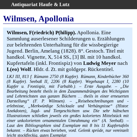
Antiquariat Haufe & Lutz
:
Volltextsuche
Wilmsen, Apollonia
Home
Gesamtbestand
Wilmsen, F(riedrich) P(hilipp).
Apollonia. Eine
Sammlung auserlesener Schilderungen u. Erzählungen
Erweiterte Suche
zur belehrenden Unterhaltung für die wissbegierige
Kategorien
Jugend. Berlin, Amelang (1828). 8°. Gestoch. Titel mit
Schlagwörter
handkol. Vignette, X, 514 SS., [3] Bl. mit 10 handkol.
Kupfertafeln (inkl. Frontispiz) von
Ludwig Meyer
nach
Warenkorb
L(eo) Wolf
. Hldr. d. Zt. mit goldgepr. Rückentitel.
AGB
LKJ III, 813 f. Rümann 2750 (8 Kupfer). Rümann, Kinderbücher 360
Widerruf
(8 Kupfer). Seebaß II, 2206 (8 Kupfer). Wegehaupt I, 2280 (10
Kupfer u. Frontispiz, mit Farbabb.). – Erste Ausgabe. – „Die
Über uns
Bearbeitung besteht theils in dem Zusammendrängen des Wichtigsten
Aktuelle Kataloge
und Lehrreichsten aus ganzen Büchern … theils in einer erneuerten
Darstellung“ (F. P. Wilmsen). – „Reisebeschreibungen und -
Kontakt
erlebnisse, „Merkwürdige Schicksale und Verhängnisse“ (Histor.
Anekdoten), Jagd- und Tiergeschichten usw. Die sehr hübschen
Ankauf
Illustrationen schließen jeweils ein großes koloriertes Mittelstück mit
einer unkolorierten ornamentalen Umrahmung ein“ (A. Seebaß). –
Links
Laut den Bibliographien sind Exemplare mit 8 bis 11 Kupfertafeln
Impressum
bekannt. – Rücken etwas berieben, vord. Gelenk spröde, nur vereinzelt
leicht stockfleckig, gutes Exemplar.