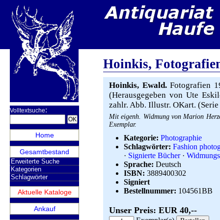
Hoinkis, Fotografie
Hoinkis, Ewald.
Fotografien 19
(Herausgegeben von Ute Eskild
zahlr. Abb. Illustr. OKart. (Ser
:
Volltextsuche
Mit eigenh. Widmung von Marion Herzog
Exemplar.
Home
Kategorie:
Photographie
Schlagwörter:
Fashion photo
Gesamtbestand
·
Signierte Bücher
·
Widmungs
Erweiterte Suche
Sprache:
Deutsch
Kategorien
ISBN:
3889400302
Schlagwörter
Signiert
Bestellnummer:
104561BB
Aktuelle Kataloge
Ankauf
Unser Preis: EUR 40,--