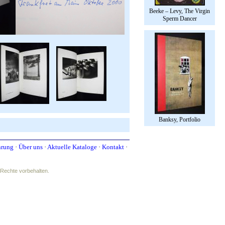
Beeke – Levy, The Virgin
Sperm Dancer
Banksy, Portfolio
hrung
·
Über uns
·
Aktuelle Kataloge
·
Kontakt
·
e Rechte vorbehalten.