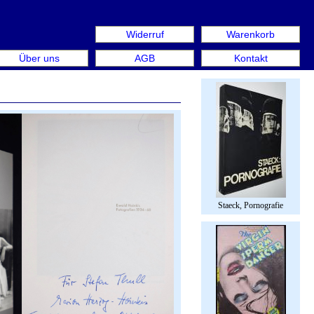
Widerruf
Warenkorb
n aus: Rare Book Week Berlin. Internationale Messe für B
Über uns
AGB
Kontakt
Staeck, Pornografie