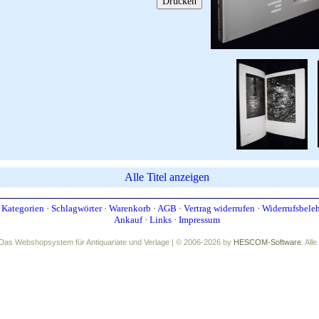
Alle Titel anzeigen
·
Kategorien
·
Schlagwörter
·
Warenkorb
·
AGB
·
Vertrag widerrufen
·
Widerrufsbele
Ankauf
·
Links
·
Impressum
Das Webshopsystem für Antiquariate und Verlage | © 2006-2026 by
HESCOM-Software
. All