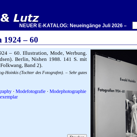
NEUER E-KATALOG: Neueingänge Juli 2026 – Wir stelle
n 1924 – 60
24 – 60. Illustration, Mode, Werbung.
sen). Berlin, Nishen 1988. 141 S. mit
ie Folkwang, Band 2).
-Hoinkis (Tochter des Fotografen). – Sehr gutes
graphy
·
Modefotografie
·
Modephotographie
exemplar