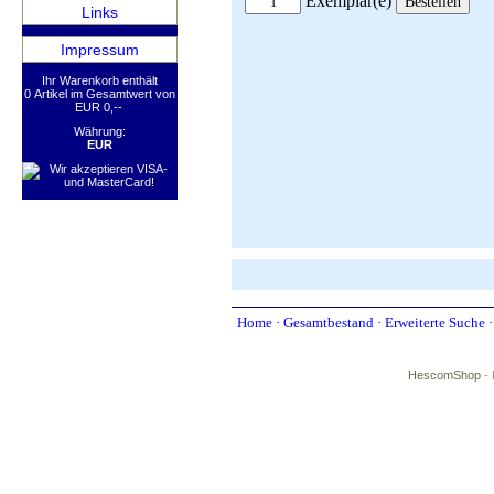
Exemplar(e)
Links
Impressum
Ihr Warenkorb enthält
0 Artikel im Gesamtwert von
EUR 0,--
Währung:
EUR
Home
·
Gesamtbestand
·
Erweiterte Suche
HescomShop
- 