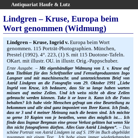
Antiquariat Haufe & Lutz
:
Volltextsuche
Lindgren – Kruse, Europa beim
Home
Wort genommen (Widmung)
Gesamtbestand
Erweiterte Suche
Lindgren – Kruse, Ingrid v.
Europa beim Wort
Kategorien
genommen. 115 Porträt-Photographien. München,
Prestel (1992). 4°. 223, (1) S. mit 115 Duotone-Tafeln.
Schlagwörter
OKart. mit illustr. OU. in illustr. Orig.-Pappschuber.
Warenkorb
Erste Ausgabe. –
Mit eigenhändiger Widmung von I. v. Kruse auf
AGB
dem Titelblatt für den Schriftsteller und Fernsehproduzenten Ingo
Langner und mit maschinenschr. und unterzeichnetem Brief von
Widerruf
Astrid Lindgren an die Fotografin vom 29. Oktober 1991 „Liebe
Ingrid von Kruse, ich bedauere, dass Sie so lange haben warten
Über uns
müssen auf meine Zeilen. Und ich weiss nicht ob diese Zeilen
Aktuelle Kataloge
gebraucht werden können. Take it or leave it. Kann ich die Fotos
behalten? Ich habe viele Menschen gefragt um eine Beurteilung zu
Kontakt
bekommen und alle sind ganz imponiert von Ihrer Kunst. Ich finde,
dass nr 3 und 4 meiner Meinung nach die besten sind. Ich möchte
Ankauf
so gerne 10 Kopien von je bestellen, wenn dies möglich ist… Ich
Links
finde dass Ingmar Bergman eine grosse Verlust gelitten hat wenn Sie
ihn nicht fotografieren dürften. Alles Gute Astrid Lindgren“.
– Das
Impressum
schöne Portrait von Astrid Lindgren ist auf S. 199 im Buch abgebildet
zusammen mit einem Text „Ich habe einen immer wiederkehrenden