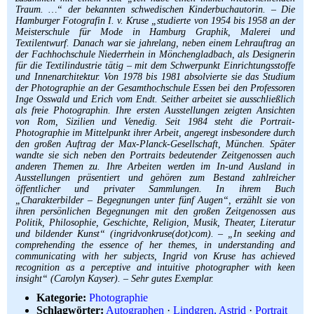
Traum. …“ der bekannten schwedischen Kinderbuchautorin. – Die
Hamburger Fotografin I. v. Kruse „studierte von 1954 bis 1958 an der
Meisterschule für Mode in Hamburg Graphik, Malerei und
Textilentwurf. Danach war sie jahrelang, neben einem Lehrauftrag an
der Fachhochschule Niederrhein in Mönchengladbach, als Designerin
für die Textilindustrie tätig – mit dem Schwerpunkt Einrichtungsstoffe
und Innenarchitektur. Von 1978 bis 1981 absolvierte sie das Studium
der Photographie an der Gesamthochschule Essen bei den Professoren
Inge Osswald und Erich vom Endt. Seither arbeitet sie ausschließlich
als freie Photographin. Ihre ersten Ausstellungen zeigten Ansichten
von Rom, Sizilien und Venedig. Seit 1984 steht die Portrait-
Photographie im Mittelpunkt ihrer Arbeit, angeregt insbesondere durch
den großen Auftrag der Max-Planck-Gesellschaft, München. Später
wandte sie sich neben den Portraits bedeutender Zeitgenossen auch
anderen Themen zu. Ihre Arbeiten werden im In-und Ausland in
Ausstellungen präsentiert und gehören zum Bestand zahlreicher
öffentlicher und privater Sammlungen. In ihrem Buch
„Charakterbilder – Begegnungen unter fünf Augen“, erzählt sie von
ihren persönlichen Begegnungen mit den großen Zeitgenossen aus
Politik, Philosophie, Geschichte, Religion, Musik, Theater, Literatur
und bildender Kunst“ (ingridvonkruse(dot)com). – „In seeking and
comprehending the essence of her themes, in understanding and
communicating with her subjects, Ingrid von Kruse has achieved
recognition as a perceptive and intuitive photographer with keen
insight“ (Carolyn Kayser). – Sehr gutes Exemplar.
Kategorie:
Photographie
Schlagwörter:
Autographen
·
Lindgren, Astrid
·
Portrait