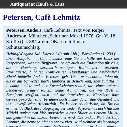
Antiquariat Haufe & Lutz
:
Volltextsuche
Petersen, Cafè Lehmitz
Home
Gesamtbestand
Petersen, Anders.
Cafè Lehmitz. Text von
Roger
Anderson
. München, Schirmer-Mosel 1978. Gr.-8°. 18
Erweiterte Suche
S. (Text) u. 88 Tafeln. OKart. mit illustr.
Kategorien
Schutzumschlag.
Schlagwörter
Heiting/Wiegand 148. Koetzle 349 (mit Abb.). Parr/Badger I, 230 f. –
Warenkorb
Erste Ausgabe. – „Cafe Lehmitz, eine Stehbierhalle am Ende der
Reeperbahn, war ein Treffpunkt und oft auch die Endstation für viele,
AGB
die in Hamburgs berühmt-berüchtigtem Rotlichtviertel arbeiten:
Prostituierte, Zuhälter, Transvestiten, Handlanger und gewöhnliche
Widerruf
Kleinkriminelle. Anders Petersen, geb. 1944, war achtzehn Jahre alt,
als er aus Schweden nach Hamburg zu Besuch kam, eher zufällig im
Über uns
Lehmitz landete und hier Freundschaften schloß, die seinen weiteren
Aktuelle Kataloge
Lebensweg prägen sollten. Seine Aufnahmen, die wir 1978 in
Buchform veröffentlichten und die inzwischen zu Klassikern ihres
Kontakt
Genres geworden sind, berühren noch immer durch ihre Offenheit und
ihre unverfälschte Athentizität. Es ist der solidarische, an Brassai
Ankauf
erinnernde Blick des Fotografen, der weder Voyeurismus noch falsches
Links
Mitleid aufkommen läßt angesichts dieser Bilder aus einem Milieu,
das gemeinhin als asozial bezeichnet wird. Die andere Welt des Cafe
Impressum
Lehmitz, die heute so nicht mehr existiert, wird sichtbar als lebendiges
soziales Gefüge mit eigenem Selbstverständnis und in der ihr eigenen