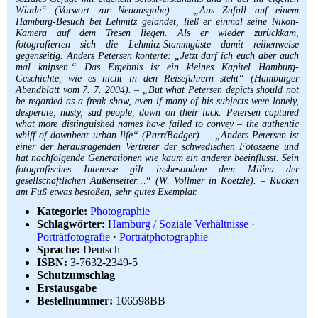
Würde“ (Vorwort zur Neuausgabe). – „Aus Zufall auf einem
Hamburg-Besuch bei Lehmitz gelandet, ließ er einmal seine Nikon-
Kamera auf dem Tresen liegen. Als er wieder zurückkam,
fotografierten sich die Lehmitz-Stammgäste damit reihenweise
gegenseitig. Anders Petersen konterte: „Jetzt darf ich euch aber auch
mal knipsen.“ Das Ergebnis ist ein kleines Kapitel Hamburg-
Geschichte, wie es nicht in den Reiseführern steht“ (Hamburger
Abendblatt vom 7. 7. 2004). – „But what Petersen depicts should not
be regarded as a freak show, even if many of his subjects were lonely,
desperate, nasty, sad people, down on their luck. Petersen captured
what more distinguished names have failed to convey – the authentic
whiff of downbeat urban life“ (Parr/Badger). – „Anders Petersen ist
einer der herausragenden Vertreter der schwedischen Fotoszene und
hat nachfolgende Generationen wie kaum ein anderer beeinflusst. Sein
fotografisches Interesse gilt insbesondere dem Milieu der
gesellschaftlichen Außenseiter…“ (W. Vollmer in Koetzle). – Rücken
am Fuß etwas bestoßen, sehr gutes Exemplar.
Kategorie:
Photographie
Schlagwörter:
Hamburg / Soziale Verhältnisse
·
Porträtfotografie
·
Porträtphotographie
Sprache:
Deutsch
ISBN:
3-7632-2349-5
Schutzumschlag
Erstausgabe
Bestellnummer:
106598BB