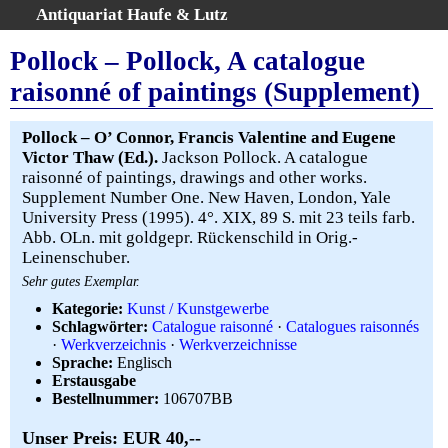
Antiquariat Haufe & Lutz
:
Volltextsuche
Pollock – Pollock, A catalogue
Home
raisonné of paintings (Supplement)
Gesamtbestand
Erweiterte Suche
Pollock – O’ Connor, Francis Valentine and Eugene
Kategorien
Victor Thaw (Ed.).
Jackson Pollock. A catalogue
raisonné of paintings, drawings and other works.
Schlagwörter
Supplement Number One. New Haven, London, Yale
Warenkorb
University Press (1995). 4°. XIX, 89 S. mit 23 teils farb.
AGB
Abb. OLn. mit goldgepr. Rückenschild in Orig.-
Leinenschuber.
Widerruf
Sehr gutes Exemplar.
Über uns
Kategorie:
Kunst / Kunstgewerbe
Aktuelle Kataloge
Schlagwörter:
Catalogue raisonné
·
Catalogues raisonnés
Kontakt
·
Werkverzeichnis
·
Werkverzeichnisse
Sprache:
Englisch
Ankauf
Erstausgabe
Links
Bestellnummer:
106707BB
Impressum
Unser Preis: EUR 40,--