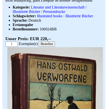
leicht braunfleckig, gutes Exemplar im seltenen Verlagseinband.
Kategorie:
Literatur und Literaturwissenschaft /
Illustrierte Bücher / Pressendrucke
Schlagwörter:
Illustrated books
·
Illustrierte Bücher
Sprache:
Deutsch
Erstausgabe
Bestellnummer:
106924BB
Unser Preis: EUR 220,--
Exemplar(e)