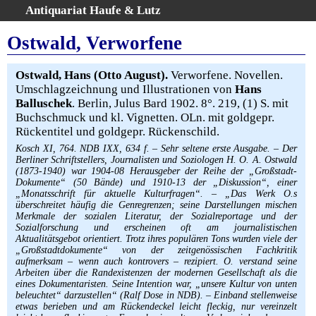
Antiquariat Haufe & Lutz
:
Volltextsuche
Ostwald, Verworfene
Home
Gesamtbestand
Ostwald, Hans (Otto August).
Verworfene. Novellen.
Umschlagzeichnung und Illustrationen von
Hans
Erweiterte Suche
Balluschek
. Berlin, Julus Bard 1902. 8°. 219, (1) S. mit
Kategorien
Buchschmuck und kl. Vignetten. OLn. mit goldgepr.
Schlagwörter
Rückentitel und goldgepr. Rückenschild.
Warenkorb
Kosch XI, 764. NDB IXX, 634 f. – Sehr seltene erste Ausgabe. – Der
Berliner Schriftstellers, Journalisten und Soziologen H. O. A. Ostwald
AGB
(1873-1940) war 1904-08 Herausgeber der Reihe der „Großstadt-
Dokumente“ (50 Bände) und 1910-13 der „Diskussion“, einer
Widerruf
„Monatsschrift für aktuelle Kulturfragen“. – „Das Werk O.s
Über uns
überschreitet häufig die Genregrenzen; seine Darstellungen mischen
Merkmale der sozialen Literatur, der Sozialreportage und der
Aktuelle Kataloge
Sozialforschung und erscheinen oft am journalistischen
Aktualitätsgebot orientiert. Trotz ihres populären Tons wurden viele der
Kontakt
„Großstadtdokumente“ von der zeitgenössischen Fachkritik
Ankauf
aufmerksam – wenn auch kontrovers – rezipiert. O. verstand seine
Arbeiten über die Randexistenzen der modernen Gesellschaft als die
Links
eines Dokumentaristen. Seine Intention war, „unsere Kultur von unten
beleuchtet“ darzustellen“ (Ralf Dose in NDB). – Einband stellenweise
Impressum
etwas berieben und am Rückendeckel leicht fleckig, nur vereinzelt