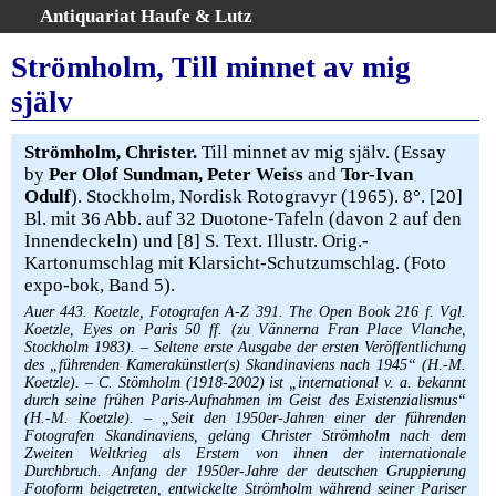
Antiquariat Haufe & Lutz
:
Volltextsuche
Strömholm, Till minnet av mig
Home
själv
Gesamtbestand
Erweiterte Suche
Strömholm, Christer.
Till minnet av mig själv. (Essay
Kategorien
by
Per Olof Sundman, Peter Weiss
and
Tor-Ivan
Odulf
). Stockholm, Nordisk Rotogravyr (1965). 8°. [20]
Schlagwörter
Bl. mit 36 Abb. auf 32 Duotone-Tafeln (davon 2 auf den
Warenkorb
Innendeckeln) und [8] S. Text. Illustr. Orig.-
AGB
Kartonumschlag mit Klarsicht-Schutzumschlag. (Foto
expo-bok, Band 5).
Widerruf
Auer 443. Koetzle, Fotografen A-Z 391. The Open Book 216 f. Vgl.
Über uns
Koetzle, Eyes on Paris 50 ff. (zu Vännerna Fran Place Vlanche,
Stockholm 1983). – Seltene erste Ausgabe der ersten Veröffentlichung
Aktuelle Kataloge
des „führenden Kamerakünstler(s) Skandinaviens nach 1945“ (H.-M.
Kontakt
Koetzle). – C. Stömholm (1918-2002) ist „international v. a. bekannt
durch seine frühen Paris-Aufnahmen im Geist des Existenzialismus“
Ankauf
(H.-M. Koetzle). – „Seit den 1950er-Jahren einer der führenden
Fotografen Skandinaviens, gelang Christer Strömholm nach dem
Links
Zweiten Weltkrieg als Erstem von ihnen der internationale
Impressum
Durchbruch. Anfang der 1950er-Jahre der deutschen Gruppierung
Fotoform beigetreten, entwickelte Strömholm während seiner Pariser