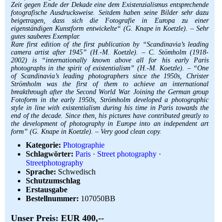
Zeit gegen Ende der Dekade eine dem Existenzialismus entsprechende
fotografische Ausdrucksweise. Seitdem haben seine Bilder sehr dazu
beigetragen, dass sich die Fotografie in Europa zu einer
eigenständigen Kunstform entwickelte“ (G. Knape in Koetzle). – Sehr
gutes sauberes Exemplar.
Rare first edition of the first publication by “Scandinavia’s leading
camera artist after 1945” (H.-M. Koetzle). – C. Stömholm (1918-
2002) is “internationally known above all for his early Paris
photographs in the spirit of existentialism” (H.-M. Koetzle). – “One
of Scandinavia’s leading photographers since the 1950s, Christer
Strömholm was the first of them to achieve an international
breakthrough after the Second World War. Joining the German group
Fotoform in the early 1950s, Strömholm developed a photographic
style in line with existentialism during his time in Paris towards the
end of the decade. Since then, his pictures have contributed greatly to
the development of photography in Europe into an independent art
form” (G. Knape in Koetzle). – Very good clean copy.
Kategorie:
Photographie
Schlagwörter:
Paris
·
Street photography
·
Streetphotography
Sprache:
Schwedisch
Schutzumschlag
Erstausgabe
Bestellnummer:
107050BB
Unser Preis: EUR 400,--