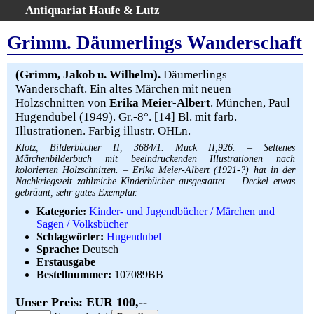
Antiquariat Haufe & Lutz
:
Volltextsuche
Grimm. Däumerlings Wanderschaft
Home
Gesamtbestand
(Grimm, Jakob u. Wilhelm).
Däumerlings
Wanderschaft. Ein altes Märchen mit neuen
Erweiterte Suche
Holzschnitten von
Erika Meier-Albert
. München, Paul
Kategorien
Hugendubel (1949). Gr.-8°. [14] Bl. mit farb.
Schlagwörter
Illustrationen. Farbig illustr. OHLn.
Warenkorb
Klotz, Bilderbücher II, 3684/1. Muck II,926. – Seltenes
Märchenbilderbuch mit beeindruckenden Illustrationen nach
AGB
kolorierten Holzschnitten. – Erika Meier-Albert (1921-?) hat in der
Nachkriegszeit zahlreiche Kinderbücher ausgestattet. – Deckel etwas
Widerruf
gebräunt, sehr gutes Exemplar.
Über uns
Kategorie:
Kinder- und Jugendbücher / Märchen und
Aktuelle Kataloge
Sagen / Volksbücher
Schlagwörter:
Hugendubel
Kontakt
Sprache:
Deutsch
Ankauf
Erstausgabe
Bestellnummer:
107089BB
Links
Impressum
Unser Preis: EUR 100,--