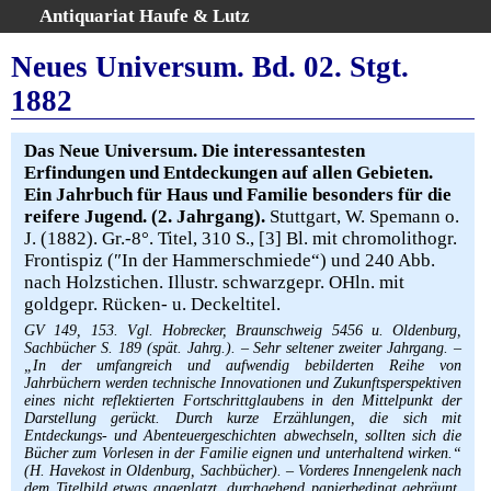
Antiquariat Haufe & Lutz
:
Volltextsuche
Neues Universum. Bd. 02. Stgt.
Home
1882
Gesamtbestand
Erweiterte Suche
Das Neue Universum.
Die interessantesten
Kategorien
Erfindungen und Entdeckungen auf allen Gebieten.
Ein Jahrbuch für Haus und Familie besonders für die
Schlagwörter
reifere Jugend. (2. Jahrgang).
Stuttgart, W. Spemann o.
Warenkorb
J. (1882). Gr.-8°. Titel, 310 S., [3] Bl. mit chromolithogr.
AGB
Frontispiz (″In der Hammerschmiede“) und 240 Abb.
nach Holzstichen. Illustr. schwarzgepr. OHln. mit
Widerruf
goldgepr. Rücken- u. Deckeltitel.
Über uns
GV 149, 153. Vgl. Hobrecker, Braunschweig 5456 u. Oldenburg,
Aktuelle Kataloge
Sachbücher S. 189 (spät. Jahrg.). – Sehr seltener zweiter Jahrgang. –
„In der umfangreich und aufwendig bebilderten Reihe von
Kontakt
Jahrbüchern werden technische Innovationen und Zukunftsperspektiven
eines nicht reflektierten Fortschrittglaubens in den Mittelpunkt der
Ankauf
Darstellung gerückt. Durch kurze Erzählungen, die sich mit
Links
Entdeckungs- und Abenteuergeschichten abwechseln, sollten sich die
Bücher zum Vorlesen in der Familie eignen und unterhaltend wirken.“
Impressum
(H. Havekost in Oldenburg, Sachbücher). – Vorderes Innengelenk nach
dem Titelbild etwas angeplatzt, durchgehend papierbedingt gebräunt,