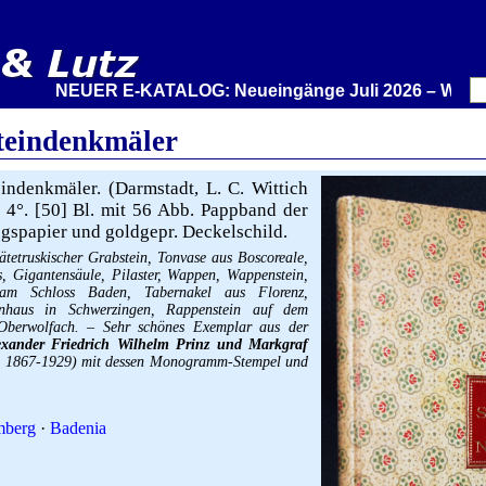
NEUER E-KATALOG: Neueingänge Juli 2026 – Wir stellen 
teindenkmäler
ndenkmäler. (Darmstadt, L. C. Wittich
 4°. [50] Bl. mit 56 Abb. Pappband der
ugspapier und goldgepr. Deckelschild.
pätetruskischer Grabstein, Tonvase aus Boscoreale,
s, Gigantensäule, Pilaster, Wappen, Wappenstein,
r am Schloss Baden, Tabernakel aus Florenz,
enhaus in Schwerzingen, Rappenstein auf dem
 Oberwolfach. – Sehr schönes Exemplar aus der
exander Friedrich Wilhelm Prinz und Markgraf
, 1867-1929) mit dessen Monogramm-Stempel und
mberg
·
Badenia