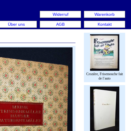
Widerruf
Warenkorb
aus: Rare Book Week Berlin. Internationale Messe für Büc
Über uns
AGB
Kontakt
Crozière, Frisemouche fait
de l’auto