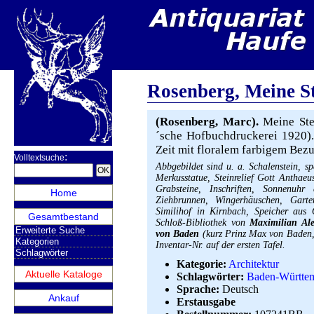
Rosenberg, Meine S
(Rosenberg, Marc).
Meine Stei
´sche Hofbuchdruckerei 1920).
Zeit mit floralem farbigem Bez
:
Volltextsuche
Abbgebildet sind u. a. Schalenstein, s
Merkusstatue, Steinrelief Gott Anthaeu
Grabsteine, Inschriften, Sonnenuh
Home
Ziehbrunnen, Wingerhäuschen, Gart
Similihof in Kirnbach, Speicher aus
Gesamtbestand
Schloß-Bibliothek von
Maximilian Al
Erweiterte Suche
von Baden
(kurz Prinz Max von Baden
Kategorien
Inventar-Nr. auf der ersten Tafel.
Schlagwörter
Kategorie:
Architektur
Aktuelle Kataloge
Schlagwörter:
Baden-Württe
Sprache:
Deutsch
Ankauf
Erstausgabe