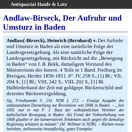
Antiquariat Haufe & Lutz
:
Volltextsuche
Andlaw-Birseck, Der Aufruhr und
Home
Umsturz in Baden
Gesamtbestand
Erweiterte Suche
Andlaw(-Birseck), Heinrich (Bernhard) v.
Der Aufruhr
Kategorien
und Umsturz in Baden als eine natürliche Folge der
Landesgesetzgebung. Als eine natürliche Folge der
Schlagwörter
Landesgesetzgebung, mit Rücksicht auf die „Bewegung
Warenkorb
in Baden“ von J. B. Bekk, damaligem Vorstand des
AGB
Ministeriums des Innern. 4 Teile in 1 Band. Freiburg im
Breisgau, Herder 1850-1851. 8°. IV, 258 S., (1) Bl.; VII,
Widerruf
204 S., [1] Bl.; VIII, 342 S.; VIII, 202 S., [1] Bl.
Über uns
Halblederband der Zeit mit goldgepr. Rückenschild und
Aktuelle Kataloge
dezenter Rückenvergoldung.
Kontakt
Slg. Friedlaender S. 234. NDB I, 272. – Einzige Ausgabe der
umfassendsten Darstellung zur Revolution von 1848 in Baden. – „Seit
Ankauf
1845 war er mit F. J. Buss der volkstümlichste Vertreter der
katholischen Bewegung in Baden. Als Feind der Volkserhebung von
Links
1848 glaubte er die konservativen Tendenzen auch gegen die damalige
Regierung schützen zu müssen“ (M. Wellmer in NDB). – Rücken etwas
Impressum
berieben, stellenweise braunfleckig, gutes Exemplar.