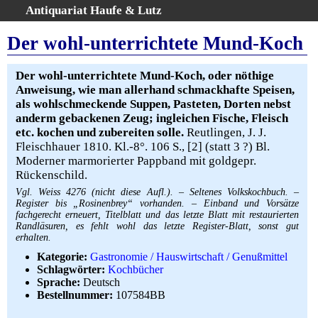
Antiquariat Haufe & Lutz
:
Volltextsuche
Der wohl-unterrichtete Mund-Koch
Home
Gesamtbestand
Der wohl-unterrichtete Mund-Koch, oder nöthige
Anweisung, wie man allerhand schmackhafte Speisen,
Erweiterte Suche
als wohlschmeckende Suppen, Pasteten, Dorten nebst
Kategorien
anderm gebackenen Zeug; ingleichen Fische, Fleisch
Schlagwörter
etc. kochen und zubereiten solle.
Reutlingen, J. J.
Fleischhauer 1810. Kl.-8°. 106 S., [2] (statt 3 ?) Bl.
Warenkorb
Moderner marmorierter Pappband mit goldgepr.
AGB
Rückenschild.
Widerruf
Vgl. Weiss 4276 (nicht diese Aufl.). – Seltenes Volkskochbuch. –
Register bis „Rosinenbrey“ vorhanden. – Einband und Vorsätze
Über uns
fachgerecht erneuert, Titelblatt und das letzte Blatt mit restaurierten
Aktuelle Kataloge
Randläsuren, es fehlt wohl das letzte Register-Blatt, sonst gut
erhalten.
Kontakt
Kategorie:
Gastronomie / Hauswirtschaft / Genußmittel
Ankauf
Schlagwörter:
Kochbücher
Links
Sprache:
Deutsch
Bestellnummer:
107584BB
Impressum