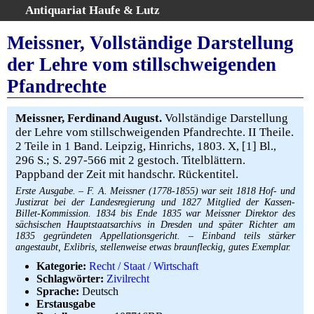
Antiquariat Haufe & Lutz
:
Volltextsuche
Meissner, Vollständige Darstellung
Home
der Lehre vom stillschweigenden
Gesamtbestand
Pfandrechte
Erweiterte Suche
Kategorien
Meissner, Ferdinand August.
Vollständige Darstellung
Schlagwörter
der Lehre vom stillschweigenden Pfandrechte. II Theile.
Warenkorb
2 Teile in 1 Band. Leipzig, Hinrichs, 1803. X, [1] Bl.,
296 S.; S. 297-566 mit 2 gestoch. Titelblättern.
AGB
Pappband der Zeit mit handschr. Rückentitel.
Widerruf
Erste Ausgabe. – F. A. Meissner (1778-1855) war seit 1818 Hof- und
Über uns
Justizrat bei der Landesregierung und 1827 Mitglied der Kassen-
Billet-Kommission. 1834 bis Ende 1835 war Meissner Direktor des
Aktuelle Kataloge
sächsischen Hauptstaatsarchivs in Dresden und später Richter am
1835 gegründeten Appellationsgericht. – Einband teils stärker
Kontakt
angestaubt, Exlibris, stellenweise etwas braunfleckig, gutes Exemplar.
Ankauf
Kategorie:
Recht / Staat / Wirtschaft
Links
Schlagwörter:
Zivilrecht
Sprache:
Deutsch
Impressum
Erstausgabe