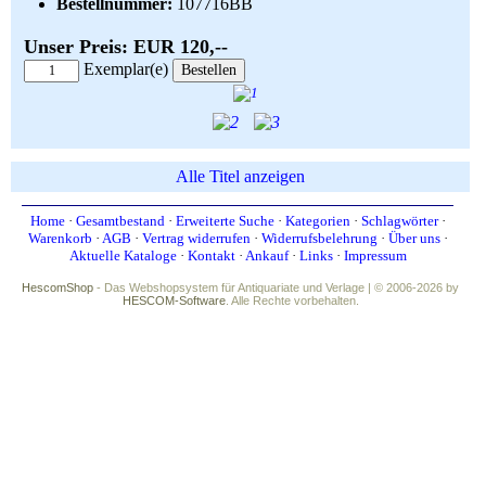
Bestellnummer:
107716BB
Unser Preis: EUR 120,--
Exemplar(e)
Alle Titel anzeigen
Home
·
Gesamtbestand
·
Erweiterte Suche
·
Kategorien
·
Schlagwörter
·
Warenkorb
·
AGB
·
Vertrag widerrufen
·
Widerrufsbelehrung
·
Über uns
·
Aktuelle Kataloge
·
Kontakt
·
Ankauf
·
Links
·
Impressum
HescomShop
- Das Webshopsystem für Antiquariate und Verlage | © 2006-2026 by
HESCOM-Software
. Alle Rechte vorbehalten.