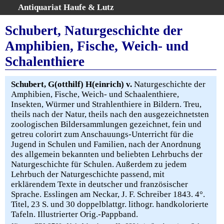
Antiquariat Haufe & Lutz
:
Volltextsuche
Schubert, Naturgeschichte der
Home
Amphibien, Fische, Weich- und
Gesamtbestand
Schalenthiere
Erweiterte Suche
Kategorien
Schubert, G(otthilf) H(einrich) v.
Naturgeschichte der
Schlagwörter
Amphibien, Fische, Weich- und Schaalenthiere,
Warenkorb
Insekten, Würmer und Strahlenthiere in Bildern. Treu,
theils nach der Natur, theils nach den ausgezeichnetsten
AGB
zoologischen Bildersammlungen gezeichnet, fein und
Widerruf
getreu colorirt zum Anschauungs-Unterricht für die
Jugend in Schulen und Familien, nach der Anordnung
Über uns
des allgemein bekannten und beliebten Lehrbuchs der
Aktuelle Kataloge
Naturgeschichte für Schulen. Außerdem zu jedem
Kontakt
Lehrbuch der Naturgeschichte passend, mit
erklärendem Texte in deutscher und französischer
Ankauf
Sprache. Esslingen am Neckar, J. F. Schreiber 1843. 4°.
Links
Titel, 23 S. und 30 doppelblattgr. lithogr. handkolorierte
Impressum
Tafeln. Illustrierter Orig.-Pappband.