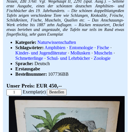
Nissen, ZBI 3760. Vgl. Wegehaupt II, 2291 (spät. Ausg.). – Seltene
erste Ausgabe, eines der schönsten deutschen Amphibien- und
Fischbücher des 19. Jahrhunderts. – Die schönen doppelblattgroßen
Tafeln zeigen verschiedene Tiere wie Schlangen, Krokodile, Frösche,
Schildkröten, Fische, Muscheln, Quallen etc. – Das Anschauungs-
Werk erlebte bis 1887 zehn Auflagen. – Rücken restauriert, Deckel
etwas berieben und angestaubt, die Tafeln nur teils im Rand etwas
fingerfleckig, sehr gutes Exemplar.
Kategorie:
Naturwissenschaften
Schlagwörter:
Amphibien
·
Entomologie
·
Fische
·
Kinder- und Jugendliteratur
·
Mollusken
·
Muscheln
·
Schmetterlinge
·
Schul- und Lehrbücher
·
Zoologie
Sprache:
Deutsch
Erstausgabe
Bestellnummer:
107736BB
Unser Preis: EUR 450,--
Exemplar(e)