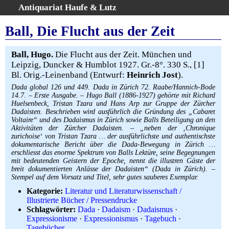
Antiquariat Haufe & Lutz
:
Volltextsuche
Ball, Die Flucht aus der Zeit
Home
Gesamtbestand
Ball, Hugo.
Die Flucht aus der Zeit. München und
Leipzig, Duncker & Humblot 1927. Gr.-8°. 330 S., [1]
Erweiterte Suche
Bl. Orig.-Leinenband (Entwurf:
Heinrich Jost
).
Kategorien
Dada global 126 und 449. Dada in Zürich 72. Raabe/Hannich-Bode
Schlagwörter
14.7. – Erste Ausgabe. – Hugo Ball (1886-1927) gehörte mit Richard
Huelsenbeck, Tristan Tzara und Hans Arp zur Gruppe der Zürcher
Warenkorb
Dadaisten. Beschrieben wird ausführlich die Gründung des „Cabaret
AGB
Voltaire“ und des Dadaismus in Zürich sowie Balls Beteiligung an den
Aktivitäten der Zürcher Dadaisten. – „neben der ‚Chronique
Widerruf
zurichoise‘ von Tristan Tzara … der ausführlichste und authentischste
dokumentarische Bericht über die Dada-Bewegung in Zürich …
Über uns
erschliesst das enorme Spektrum von Balls Lektüre, seine Begegnungen
Aktuelle Kataloge
mit bedeutenden Geistern der Epoche, nennt die illustren Gäste der
breit dokumentierten Anlässe der Dadaisten“ (Dada in Zürich). –
Kontakt
Stempel auf dem Vorsatz und Titel, sehr gutes sauberes Exemplar.
Ankauf
Kategorie:
Literatur und Literaturwissenschaft /
Illustrierte Bücher / Pressendrucke
Links
Schlagwörter:
Dada
·
Dadaism
·
Dadaismus
·
Impressum
Expressionisme
·
Expressionismus
·
Tagebuch
·
Tagebücher