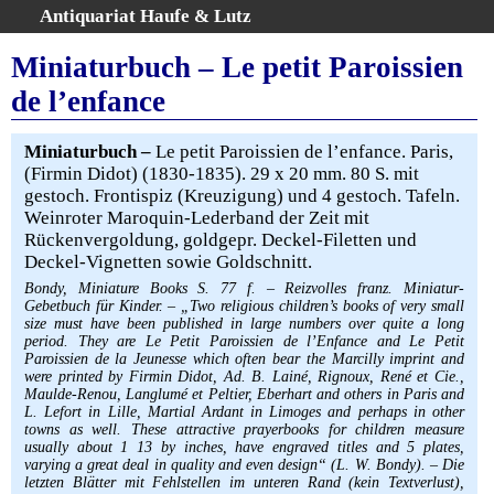
Antiquariat Haufe & Lutz
:
Volltextsuche
Miniaturbuch – Le petit Paroissien
Home
de l’enfance
Gesamtbestand
Erweiterte Suche
Miniaturbuch –
Le petit Paroissien de l’enfance. Paris,
Kategorien
(Firmin Didot) (1830-1835). 29 x 20 mm. 80 S. mit
gestoch. Frontispiz (Kreuzigung) und 4 gestoch. Tafeln.
Schlagwörter
Weinroter Maroquin-Lederband der Zeit mit
Warenkorb
Rückenvergoldung, goldgepr. Deckel-Filetten und
AGB
Deckel-Vignetten sowie Goldschnitt.
Widerruf
Bondy, Miniature Books S. 77 f. – Reizvolles franz. Miniatur-
Gebetbuch für Kinder. – „Two religious children’s books of very small
Über uns
size must have been published in large numbers over quite a long
period. They are Le Petit Paroissien de l’Enfance and Le Petit
Aktuelle Kataloge
Paroissien de la Jeunesse which often bear the Marcilly imprint and
Kontakt
were printed by Firmin Didot, Ad. B. Lainé, Rignoux, René et Cie.,
Maulde-Renou, Langlumé et Peltier, Eberhart and others in Paris and
Ankauf
L. Lefort in Lille, Martial Ardant in Limoges and perhaps in other
towns as well. These attractive prayerbooks for children measure
Links
usually about 1 13 by inches, have engraved titles and 5 plates,
varying a great deal in quality and even design“ (L. W. Bondy). – Die
Impressum
letzten Blätter mit Fehlstellen im unteren Rand (kein Textverlust),