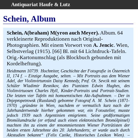
Antiquariat Haufe & Lutz
:
Volltextsuche
Schein, Album
Home
Gesamtbestand
Schein, A(braham) M(yron auch Meyer).
Album. 64
verkleinerte Reproduktionen nach Original-
Erweiterte Suche
Photographien. Mit einem Vorwort von
A. Jencic
. Wien,
Kategorien
Selbstverlag (1915). [66] Bl. mit 64 Lichtdruck-Tafeln.
Schlagwörter
Orig.-Kartonumschlag (als Blockbuch gebunden mit
Kordelheftung).
Warenkorb
Heidtmann 10739. Hochreiter, Geschichte der Fotografie in Österreich
AGB
II, 174 f. – Einzige Ausgabe, selten. – Mit Portraits aus dem Wiener
Widerruf
Adel, der Violinvirturosin Daisy Kennedy, Prof. Ot. Sevcik mit seinem
Schüler Wladimir Resnikov, des Pianisten Edwin Hughes, des
Über uns
Violinvirtuosen Charles Hyll, Kinder-Portraits und Portrait-Studien.
Die letzten vier Tafeln mit homoerotischen Akt-Aufnahmen. – Der in
Aktuelle Kataloge
Dnjepropetrowsk (Russland) geborene Fotograf A. M. Schein (1871-
Kontakt
1970) „gründete in Wien, nachdem er vermutlich kurz nach der
Jahrhundertwende hierher gekommen war, ein Fotoatelier, musste
Ankauf
jedoch 1939 nach Argentinien emigrieren. Seine großformatigen
Bromölumdrucke (er erfand auch einen elektronischen Bromölpinsel)
Links
machten ihn zu einem der renommiertesten Wiener Porträtisten der
Impressum
beiden ersten Jahrzehnte des 20. Jahrhunderts; er wurde auch durch
Aktstudien bekannt“ (Felix Czeike, Historisches Lexikon Wien). –