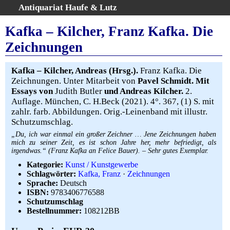
Antiquariat Haufe & Lutz
:
Volltextsuche
Kafka – Kilcher, Franz Kafka. Die
Home
Zeichnungen
Gesamtbestand
Erweiterte Suche
Kafka – Kilcher, Andreas (Hrsg.).
Franz Kafka. Die
Kategorien
Zeichnungen. Unter Mitarbeit von
Pavel Schmidt. Mit
Essays von
Judith Butler
und Andreas Kilcher.
2.
Schlagwörter
Auflage. München, C. H.Beck (2021). 4°. 367, (1) S. mit
Warenkorb
zahlr. farb. Abbildungen. Orig.-Leinenband mit illustr.
AGB
Schutzumschlag.
Widerruf
„Du, ich war einmal ein großer Zeichner … Jene Zeichnungen haben
mich zu seiner Zeit, es ist schon Jahre her, mehr befriedigt, als
Über uns
irgendwas.“ (Franz Kafka an Felice Bauer). – Sehr gutes Exemplar.
Aktuelle Kataloge
Kategorie:
Kunst / Kunstgewerbe
Schlagwörter:
Kafka, Franz
·
Zeichnungen
Kontakt
Sprache:
Deutsch
Ankauf
ISBN:
9783406776588
Schutzumschlag
Links
Bestellnummer:
108212BB
Impressum