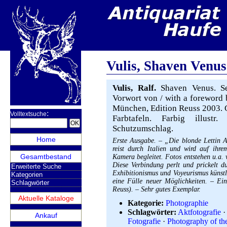
Vulis, Shaven Venus
Vulis, Ralf.
Shaven Venus. Sex
Vorwort von / with a foreword 
München, Edition Reuss 2003. Gr
:
Volltextsuche
Farbtafeln. Farbig illustr.
Schutzumschlag.
Home
Erste Ausgabe. – „Die blonde Lettin 
reist durch Italien und wird auf ihre
Gesamtbestand
Kamera begleitet. Fotos entstehen u.a.
Diese Verbindung perlt und prickelt du
Erweiterte Suche
Exhibitionismus und Voyeurismus künstl
Kategorien
eine Fülle neuer Möglichkeiten. – Ein 
Schlagwörter
Reuss). – Sehr gutes Exemplar.
Aktuelle Kataloge
Kategorie:
Photographie
Schlagwörter:
Aktfotografie
·
Ankauf
Fotografie
·
Photography of th