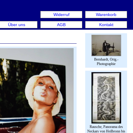
Widerruf
Warenkorb
aus: Rare Book Week Berlin. Internationale Messe für Büch
Über uns
AGB
Kontakt
Bernhardt, Orig.-
Photographie
Rausche, Panorama des
Neckars von Heilbronn bis