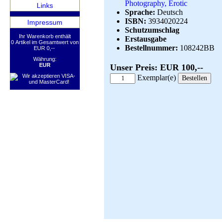
Photography, Erotic
Links
Sprache:
Deutsch
ISBN:
3934020224
Impressum
Schutzumschlag
Ihr Warenkorb enthält
Erstausgabe
0 Artikel im Gesamtwert von
Bestellnummer:
108242BB
EUR 0,--
Währung:
EUR
Unser Preis: EUR 100,--
Exemplar(e)