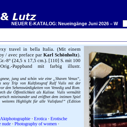
NEUER E-KATALOG: Neueingänge Juni 2026 – Wir stellen 
y travel in bella Italia. (Mit einem
by / avec preface par
Karl Schönholtz
).
.-8° (24,5 x 17,5 cm.). [110] S. mit 100
 Orig.-Pappband mit farbig illustr.
Agnese, jung und schön wie eine „Shaven Venus“,
m sexy Trip von Kultfotograf Ralf Vulis mit der
 vor den Sehenswürdigkeiten von Venedig und Rom.
rch die Öffentlichkeit als Kulisse. Vulis vermählt
erisch miteinander und eröffnet dem intimen Spiel
weiteres Highlight für alle Vulisfans!“ (Edition
Aktphotographie
·
Erotica
·
Erotische
e nude
·
Photography of women
·