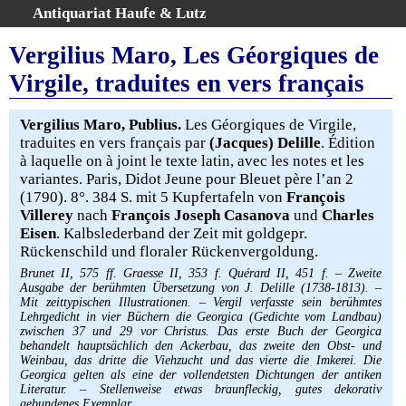
Antiquariat Haufe & Lutz
:
Volltextsuche
Vergilius Maro, Les Géorgiques de
Home
Virgile, traduites en vers français
Gesamtbestand
Erweiterte Suche
Vergilius Maro, Publius.
Les Géorgiques de Virgile,
Kategorien
traduites en vers français par
(Jacques) Delille
. Édition
à laquelle on à joint le texte latin, avec les notes et les
Schlagwörter
variantes. Paris, Didot Jeune pour Bleuet père l’an 2
Warenkorb
(1790). 8°. 384 S. mit 5 Kupfertafeln von
François
AGB
Villerey
nach
François Joseph Casanova
und
Charles
Eisen
. Kalbslederband der Zeit mit goldgepr.
Widerruf
Rückenschild und floraler Rückenvergoldung.
Über uns
Brunet II, 575 ff. Graesse II, 353 f. Quérard II, 451 f. – Zweite
Aktuelle Kataloge
Ausgabe der berühmten Übersetzung von J. Delille (1738-1813). –
Mit zeittypischen Illustrationen. – Vergil verfasste sein berühmtes
Kontakt
Lehrgedicht in vier Büchern die Georgica (Gedichte vom Landbau)
zwischen 37 und 29 vor Christus. Das erste Buch der Georgica
Ankauf
behandelt hauptsächlich den Ackerbau, das zweite den Obst- und
Links
Weinbau, das dritte die Viehzucht und das vierte die Imkerei. Die
Georgica gelten als eine der vollendetsten Dichtungen der antiken
Impressum
Literatur. – Stellenweise etwas braunfleckig, gutes dekorativ
gebundenes Exemplar.