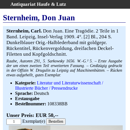
Antiquariat Haufe & Lutz
:
Volltextsuche
Sternheim, Don Juan
Home
Gesamtbestand
Sternheim, Carl.
Don Juan. Eine Tragödie. 2 Teile in 1
Band. Leipzig, Insel-Verlag 1909. 4°. [2] Bl., 204 S.
Erweiterte Suche
Dunkelblauer Orig.-Halblederband mit goldgepr.
Kategorien
Rückentitel, Rückenvergoldung, dreifachen Deckel-
Schlagwörter
Filetten und Kopfgoldschnitt.
Warenkorb
Raabe, Autoren 291, 5. Sarkowsky 1656. W.-G.² 5. – Erste Ausgabe
der um einen zweiten Teil erweiterten Fassung. – Großzügig gedruckt
AGB
in der Offizin W. Drugulin zu Leipzig auf Maschinenbütten. – Rücken
etwas aufgehellt, gutes Exemplar.
Widerruf
Kategorie:
Literatur und Literaturwissenschaft /
Über uns
Illustrierte Bücher / Pressendrucke
Aktuelle Kataloge
Sprache:
Deutsch
Erstausgabe
Kontakt
Bestellnummer:
108338BB
Ankauf
Unser Preis: EUR 50,--
Links
Exemplar(e)
Impressum