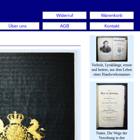
Widerruf
Warenkorb
aus: Rare Book Week Berlin. Internationale Messe für Büch
Über uns
AGB
Kontakt
Vorholz, Lyraklänge, ernste
und heitere, aus dem Leben
eines Handwerksmannes
Natter, Die Wege der
Vorsehung in den