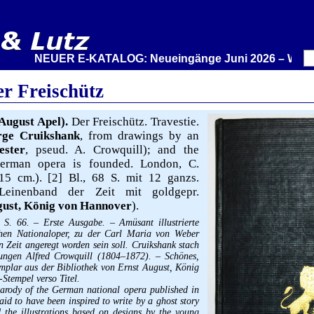
NEUER E-KATALOG: Neueingänge Juni 2026 – Wir stellen 
r Freischütz
August Apel).
Der Freischütz. Travestie.
rge Cruikshank
, from drawings by an
ester
, pseud. A. Crowquill); and the
German opera is founded. London, C.
5 cm.). [2] Bl., 68 S. mit 12 ganzs.
Leinenband der Zeit mit goldgepr.
gust, König von Hannover
).
 S. 66. – Erste Ausgabe. – Amüsant illustrierte
chen Nationaloper, zu der Carl Maria von Weber
 Zeit angeregt worden sein soll. Cruikshank stach
jungen Alfred Crowquill (1804–1872). – Schönes,
mplar aus der Bibliothek von Ernst August, König
tempel verso Titel.
 parody of the German national opera published in
id to have been inspired to write by a ghost story
 the illustrations based on designs by the young