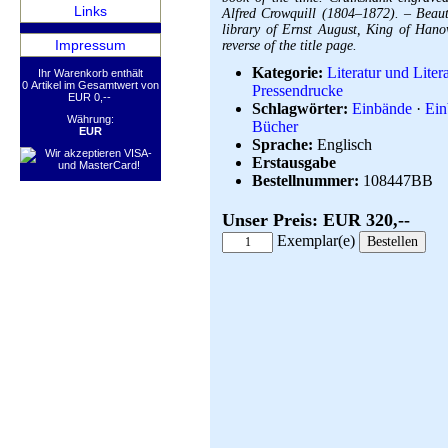
Links
Alfred Crowquill (1804–1872). – Beaut
library of Ernst August, King of Hano
Impressum
reverse of the title page.
Kategorie:
Literatur und Litera
Ihr Warenkorb enthält
0 Artikel im Gesamtwert von
Pressendrucke
EUR 0,--
Schlagwörter:
Einbände
·
Ein
Währung:
Bücher
EUR
Sprache:
Englisch
Erstausgabe
Bestellnummer:
108447BB
Unser Preis: EUR 320,--
Exemplar(e)