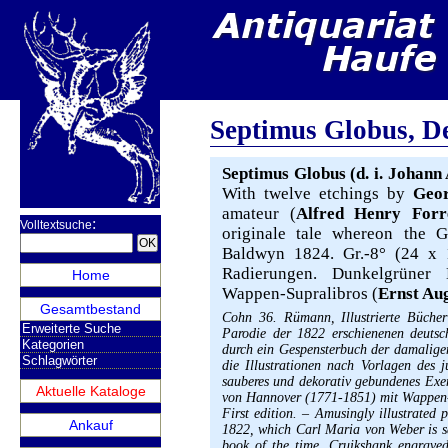
Septimus Globus, De
Septimus Globus (d. i. Johann 
With twelve etchings by
Geo
amateur (
Alfred Henry Forr
:
Volltextsuche
originale tale whereon the 
Baldwyn 1824. Gr.-8° (24 x 1
Radierungen. Dunkelgrüner 
Home
Wappen-Supralibros (
Ernst Au
Gesamtbestand
Cohn 36. Rümann, Illustrierte Bücher
Erweiterte Suche
Parodie der 1822 erschienenen deuts
Kategorien
durch ein Gespensterbuch der damaligen
Schlagwörter
die Illustrationen nach Vorlagen des 
sauberes und dekorativ gebundenes Exe
Aktuelle Kataloge
von Hannover (1771-1851) mit Wappen-S
First edition. – Amusingly illustrated
Ankauf
1822, which Carl Maria von Weber is sa
book of the time. Cruikshank engraved