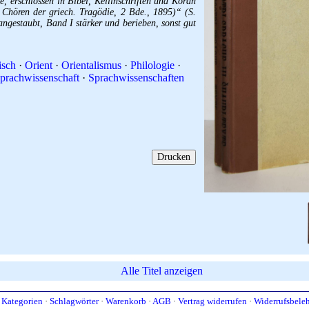
e, erschlossen in Bibel, Keilinschriften und Koran
 Chören der griech. Tragödie, 2 Bde., 1895)“ (S.
gestaubt, Band I stärker und berieben, sonst gut
isch
·
Orient
·
Orientalismus
·
Philologie
·
prachwissenschaft
·
Sprachwissenschaften
Alle Titel anzeigen
·
Kategorien
·
Schlagwörter
·
Warenkorb
·
AGB
·
Vertrag widerrufen
·
Widerrufsbele