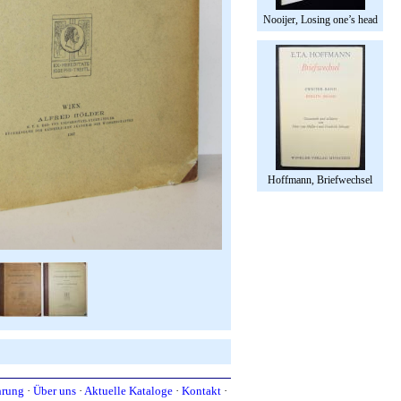
Nooijer, Losing one’s head
Hoffmann, Briefwechsel
hrung
·
Über uns
·
Aktuelle Kataloge
·
Kontakt
·