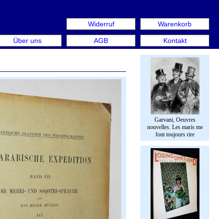
Widerruf
Warenkorb
n aus: Rare Book Week Berlin. Internationale Messe für Bü
Über uns
AGB
Kontakt
Garvani, Oeuvres
nouvelles. Les maris me
font toujours rire