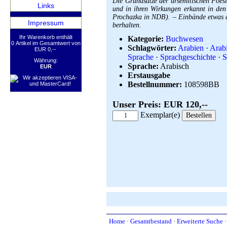
Die Grundsätze der ursemitischen Poesi
Links
und in ihren Wirkungen erkannt in den
Prochazka in NDB). – Einbände etwas an
Impressum
berhalten.
Ihr Warenkorb enthält
Kategorie:
Buchwesen
0 Artikel im Gesamtwert von
Schlagwörter:
Arabien
·
Arab
EUR 0,--
Sprache
·
Sprachgeschichte
·
S
Währung:
Sprache:
Arabisch
EUR
Erstausgabe
Bestellnummer:
108598BB
Unser Preis: EUR 120,--
Exemplar(e)
Home
·
Gesamtbestand
·
Erweiterte Suche