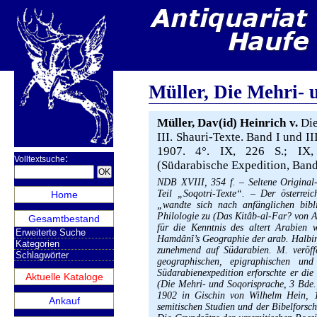
Müller, Die Mehri- 
Müller, Dav(id) Heinrich v.
Die
III. Shauri-Texte. Band I und I
1907. 4°. IX, 226 S.; IX, 
:
Volltextsuche
(Südarabische Expedition, Band
NDB XVIII, 354 f. – Seltene Original
Teil „Soqotri-Texte“. – Der österrei
Home
„wandte sich nach anfänglichen bibl
Philologie zu (Das Kitâb-al-Far? von 
Gesamtbestand
für die Kenntnis des altert Arabien
Erweiterte Suche
Hamdânî’s Geographie der arab. Halbinse
Kategorien
zunehmend auf Südarabien. M. veröffe
Schlagwörter
geographischen, epigraphischen un
Südarabienexpedition erforschte er di
Aktuelle Kataloge
(Die Mehri- und Soqorisprache, 3 Bde.
1902 in Gischin von Wilhelm Hein, 1
Ankauf
semitischen Studien und der Bibelforsc