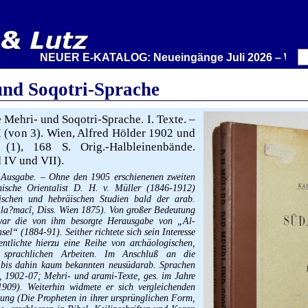
NEUER E-KATALOG: Neueingänge Juli 2026 – Wir stelle
und Soqotri-Sprache
 Mehri- und Soqotri-Sprache. I. Texte. –
II (von 3). Wien, Alfred Hölder 1902 und
(1), 168 S. Orig.-Halbleinenbände.
 IV und VII).
-Ausgabe. – Ohne den 1905 erschienenen zweiten
chische Orientalist D. H. v. Müller (1846-1912)
ischen und hebräischen Studien bald der arab.
Ala?macî, Diss. Wien 1875). Von großer Bedeutung
 war die von ihm besorgte Herausgabe von „Al-
l“ (1884-91). Seither richtete sich sein Interesse
ntlichte hierzu eine Reihe von archäologischen,
d sprachlichen Arbeiten. Im Anschluß an die
e bis dahin kaum bekannten neusüdarab. Sprachen
, 1902-07; Mehri- und arami-Texte, ges. im Jahre
909). Weiterhin widmete er sich vergleichenden
hung (Die Propheten in ihrer ursprünglichen Form,