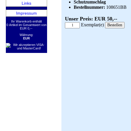
Schutzumschlag
Links
Bestellnummer:
108651BB
Impressum
Unser Preis: EUR 50,--
Ihr Warenkorb enthält
Exemplar(e)
0 Artikel im Gesamtwert von
EUR 0,--
Währung:
EUR