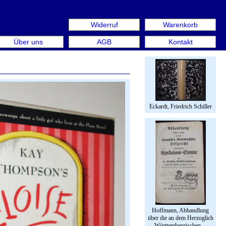
Widerruf
Warenkorb
 aus: Rare Book Week Berlin. Internationale Messe für Büc
Über uns
AGB
Kontakt
Eckardt, Friedrich Schiller
Hoffmann, Abhandlung
über die an dem Herzoglich
Württembergischen…