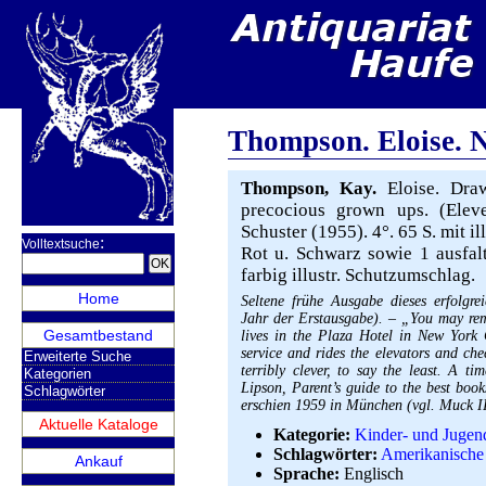
Thompson. Eloise. 
Thompson, Kay.
Eloise. Dra
precocious grown ups. (Elev
Schuster (1955). 4°. 65 S. mit illu
:
Volltextsuche
Rot u. Schwarz sowie 1 ausfalt
farbig illustr. Schutzumschlag.
Home
Seltene frühe Ausgabe dieses erfolgr
Jahr der Erstausgabe). – „You may rem
Gesamtbestand
lives in the Plaza Hotel in New York C
service and rides the elevators and che
Erweiterte Suche
terribly clever, to say the least. A ti
Kategorien
Lipson, Parent’s guide to the best boo
Schlagwörter
erschien 1959 in München (vgl. Muck II
Aktuelle Kataloge
Kategorie:
Kinder- und Jugen
Schlagwörter:
Amerikanische
Ankauf
Sprache:
Englisch