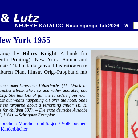
NEUER E-KATALOG: Neueingänge Juli 2026 – Wir stellen
New York 1955
wings by
Hilary Knight
. A book for
enth Printing). New York, Simon and
str. Titel u. teils ganzs. Illustrationen in
baren Plan. Illustr. Orig.-Pappband mit
eichen amerikanischen Bilderbuchs (11. Druck im
ember Eloise. She’s six and rather adorable, and
ity. She has lots of fun there; orders from room
cks out what’s happening all over the hotel. She’s
meless favourite about a terrorizing child“ (E. R.
ks for children 337). – Die erste deutsche Ausgabe
, 1184). – Sehr gutes Exemplar.
dbücher / Märchen und Sagen / Volksbücher
 Kinderbücher