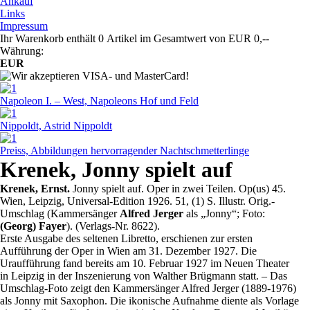
Ankauf
Links
Impressum
Ihr Warenkorb enthält 0 Artikel im Gesamtwert von EUR 0,--
Währung:
EUR
Napoleon I. – West, Napoleons Hof und Feld
Nippoldt, Astrid Nippoldt
Preiss, Abbildungen hervorragender Nachtschmetterlinge
Krenek, Jonny spielt auf
Krenek, Ernst.
Jonny spielt auf. Oper in zwei Teilen. Op(us) 45.
Wien, Leipzig, Universal-Edition 1926. 51, (1) S. Illustr. Orig.-
Umschlag (Kammersänger
Alfred Jerger
als „Jonny“; Foto:
(Georg) Fayer
). (Verlags-Nr. 8622).
Erste Ausgabe des seltenen Libretto, erschienen zur ersten
Aufführung der Oper in Wien am 31. Dezember 1927. Die
Uraufführung fand bereits am 10. Februar 1927 im Neuen Theater
in Leipzig in der Inszenierung von Walther Brügmann statt. – Das
Umschlag-Foto zeigt den Kammersänger Alfred Jerger (1889-1976)
als Jonny mit Saxophon. Die ikonische Aufnahme diente als Vorlage