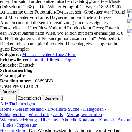
einer Karikatur für den antisemitischen Katalog „Entartete Musik“
(Düsseldorf 1938). – Der Wiener Fotograf G. Fayer (1892-1950)
„entstammte einer Fotografen-Dynastie, sein Großvater war Freund
und Mitarbeiter von Louis Daguerre und eröffnete auf dessen
Anraten (und mit dessen Unterstützung) ein erstes eigenes
Fotostudio. … Über New York und London kam Georg Fayer in
den 1920er Jahren nach Wien, wo er sich mit dem ehemaligen k. u.
k. Hoffotografen Carl Pietzner junior zusammentat“ (Wikipedia). –
Rücken mit Japanpapier überklebt, Umschlag etwas angestaubt,
gutes Exemplar.
Kategorie:
Musik / Theater / Tanz / Film
Schlagwörter:
Libretti
·
Libretto
·
Oper
Sprache:
Deutsch
Schutzumschlag
Erstausgabe
Bestellnummer:
108693BB
Unser Preis: EUR 70,--
Exemplar(e)
Alle Titel anzeigen
Home
·
Gesamtbestand
·
Erweiterte Suche
·
Kategorien
·
Schlagwörter
·
Warenkorb
·
AGB
·
Vertrag widerrufen
·
Widerrufsbelehrung
·
Über uns
·
Aktuelle Kataloge
·
Kontakt
·
Ankauf
·
Links
·
Impressum
HescomShop
- Das Webshopsystem für Antiquariate und Verlage |