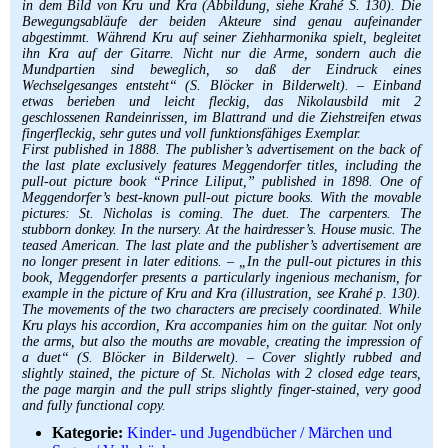
in dem Bild von Kru und Kra (Abbildung, siehe Krahé S. 130). Die
Bewegungsabläufe der beiden Akteure sind genau aufeinander
abgestimmt. Während Kru auf seiner Ziehharmonika spielt, begleitet
ihn Kra auf der Gitarre. Nicht nur die Arme, sondern auch die
Mundpartien sind beweglich, so daß der Eindruck eines
Wechselgesanges entsteht“ (S. Blöcker in Bilderwelt). – Einband
etwas berieben und leicht fleckig, das Nikolausbild mit 2
geschlossenen Randeinrissen, im Blattrand und die Ziehstreifen etwas
fingerfleckig, sehr gutes und voll funktionsfähiges Exemplar.
First published in 1888. The publisher’s advertisement on the back of
the last plate exclusively features Meggendorfer titles, including the
pull-out picture book “Prince Liliput,” published in 1898. One of
Meggendorfer’s best-known pull-out picture books. With the movable
pictures: St. Nicholas is coming. The duet. The carpenters. The
stubborn donkey. In the nursery. At the hairdresser’s. House music. The
teased American. The last plate and the publisher’s advertisement are
no longer present in later editions. – „In the pull-out pictures in this
book, Meggendorfer presents a particularly ingenious mechanism, for
example in the picture of Kru and Kra (illustration, see Krahé p. 130).
The movements of the two characters are precisely coordinated. While
Kru plays his accordion, Kra accompanies him on the guitar. Not only
the arms, but also the mouths are movable, creating the impression of
a duet“ (S. Blöcker in Bilderwelt). – Cover slightly rubbed and
slightly stained, the picture of St. Nicholas with 2 closed edge tears,
the page margin and the pull strips slightly finger-stained, very good
and fully functional copy.
Kategorie:
Kinder- und Jugendbücher / Märchen und