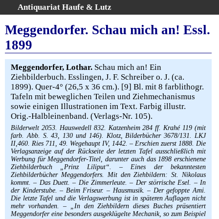
Antiquariat Haufe & Lutz
:
Volltextsuche
Meggendorfer. Schau mich an! Essl.
Home
1899
Gesamtbestand
Erweiterte Suche
Meggendorfer, Lothar.
Schau mich an! Ein
Kategorien
Ziehbilderbuch. Esslingen, J. F. Schreiber o. J. (ca.
1899). Quer-4° (26,5 x 36 cm.). [9] Bl. mit 8 farblithogr.
Schlagwörter
Tafeln mit beweglichen Teilen und Ziehmechanismus
Warenkorb
sowie einigen Illustrationen im Text. Farbig illustr.
AGB
Orig.-Halbleinenband. (Verlags-Nr. 105).
Widerruf
Bilderwelt 2053. Hauswedell 832. Katzenheim 284 ff. Krahé 119 (mit
farb. Abb. S. 43, 130 und 146). Klotz, Bilderbücher 3678/131. LKJ
Über uns
II,460. Ries 711, 49. Wegehaupt IV, 1442. – Erschien zuerst 1888. Die
Verlagsanzeige auf der Rückseite der letzten Tafel ausschließlich mit
Aktuelle Kataloge
Werbung für Meggendorfer-Titel, darunter auch das 1898 erschienene
Kontakt
Ziehbilderbuch „Prinz Liliput“. – Eines der bekanntesten
Ziehbilderbücher Meggendorfers. Mit den Ziehbildern: St. Nikolaus
Ankauf
kommt. – Das Duett. – Die Zimmerleute. – Der störrische Esel. – In
der Kinderstube. – Beim Friseur. – Hausmusik. – Der gefoppte Ami.
Links
Die letzte Tafel und die Verlagswerbung ist in späteren Auflagen nicht
mehr vorhanden. – „In den Ziehbildern dieses Buches präsentiert
Impressum
Meggendorfer eine besonders ausgeklügelte Mechanik, so zum Beispiel