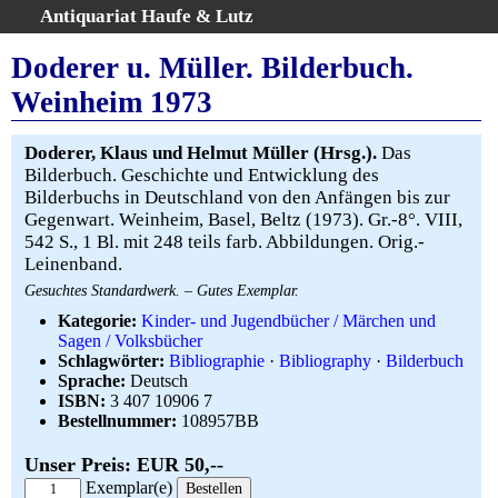
Antiquariat Haufe & Lutz
:
Volltextsuche
Doderer u. Müller. Bilderbuch.
Home
Weinheim 1973
Gesamtbestand
Erweiterte Suche
Doderer, Klaus und Helmut Müller (Hrsg.).
Das
Kategorien
Bilderbuch. Geschichte und Entwicklung des
Bilderbuchs in Deutschland von den Anfängen bis zur
Schlagwörter
Gegenwart. Weinheim, Basel, Beltz (1973). Gr.-8°. VIII,
Warenkorb
542 S., 1 Bl. mit 248 teils farb. Abbildungen. Orig.-
AGB
Leinenband.
Widerruf
Gesuchtes Standardwerk. – Gutes Exemplar.
Über uns
Kategorie:
Kinder- und Jugendbücher / Märchen und
Sagen / Volksbücher
Aktuelle Kataloge
Schlagwörter:
Bibliographie
·
Bibliography
·
Bilderbuch
Kontakt
Sprache:
Deutsch
ISBN:
3 407 10906 7
Ankauf
Bestellnummer:
108957BB
Links
Unser Preis: EUR 50,--
Impressum
Exemplar(e)