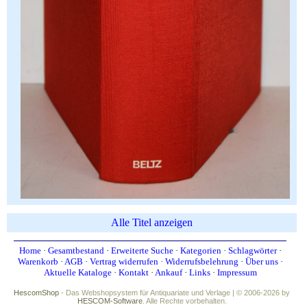
Alle Titel anzeigen
Home
·
Gesamtbestand
·
Erweiterte Suche
·
Kategorien
·
Schlagwörter
·
Warenkorb
·
AGB
·
Vertrag widerrufen
·
Widerrufsbelehrung
·
Über uns
·
Aktuelle Kataloge
·
Kontakt
·
Ankauf
·
Links
·
Impressum
HescomShop
- Das Webshopsystem für Antiquariate und Verlage | © 2006-2026 by
HESCOM-Software
. Alle Rechte vorbehalten.