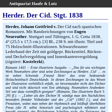
Antiquariat Haufe & Lutz
:
Volltextsuche
Herder. Der Cid. Stgt. 1838
Home
Gesamtbestand
Herder, Johann Gottfried v.
Der Cid nach spanischen
Romanzen. Mit Randzeichnungen von
Eugen
Erweiterte Suche
Neureuther
. Stuttgart und Tübingen, J. G. Cotta 1838.
Kategorien
4° (25,5 x 17,5 cm.). [3] Bl., 238 S. mit illustr. Titel und
Schlagwörter
75 Holzschnitt-Illustrationen. Schwarzbrauner
Lederband der Zeit mit goldgepr. Rückentitel, Rücken-
Warenkorb
und Deckelvergoldung und Innenkantenvergoldung
AGB
(signiert:
Kostelezki
).
Widerruf
Rümann 1443. – Erste illustrierte Ausgabe. – „Das für uns wichtigste
Werk Neureuthers aber sind seine Zeichnungen zu Herders ‚Cid‘ … es
Über uns
ist neben Schwinds ‚Freund Hein‘ das erste bedeutende
Aktuelle Kataloge
Holzschnittbuch Deutschlands. In diesen Zeichnungen ist das Wesen
der Illustration vorbildlich erfaßt, sie bevormunden nicht den Dichter
Kontakt
und sind nicht sklavisch vom Text abhängig. Neureuthers Arabesken-
Stil war dazu vortrefflich geeignet“ (Rümann, Das illustrierte Buch S.
Ankauf
295 ff.). – „Lieber als den Dichter H. würdigt man den Nachdichter,
Links
besonders fremder Volkslieder und des „Cid“ (1802 f.), und den
Prosaisten, wobei man neben der rhythmisch und bildhaft überhöhten
Impressum
Prosa (die H. selbst historisch und psychologisch reflektiert und
bewußt einsetzt) der Bückeburger Schriften nicht die Prägnanz der