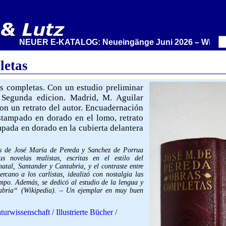
NEUER E-KATALOG: Neueingänge Juni 2026 – Wir stellen a
letas
 completas. Con un estudio preliminar
 Segunda edicion. Madrid, M. Aguilar
on un retrato del autor. Encuadernación
estampado en dorado en el lomo, retrato
ampada en dorado en la cubierta delantera
as de José María de Pereda y Sanchez de Porrua
 novelas realistas, escritas en el estilo del
natal, Santander y Cantabria, y el contraste entre
rcano a los carlistas, idealizó con nostalgia las
ampo. Además, se dedicó al estudio de la lengua y
antabria“ (Wikipedia). – Un ejemplar en muy buen
turwissenschaft / Illustrierte Bücher /