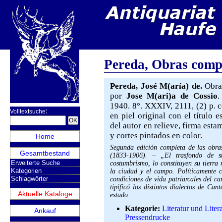
Pereda, Obras comp
Pereda, José M(aría) de.
Obras
por
Jose M(ari)a de Cossio
.
1940. 8°. XXXIV, 2111, (2) p. c
:
Volltextsuche
en piel original con el título 
del autor en relieve, firma est
y cortes pintados en color.
Home
Segunda edición completa de las obr
Gesamtbestand
(1833-1906). – „El trasfondo de sus
Erweiterte Suche
costumbrismo, lo constituyen su tierra 
Kategorien
la ciudad y el campo. Políticamente ce
Schlagwörter
condiciones de vida patriarcales del c
tipificó los distintos dialectos de C
Aktuelle Kataloge
estado.
Kategorie:
Literatur und Litera
Ankauf
Pressendrucke