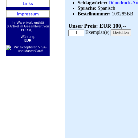
Schlagwörter:
Dünndruck-Au
Links
Sprache:
Spanisch
Bestellnummer:
109285BB
Impressum
Ihr Warenkorb enthält
Unser Preis: EUR 100,--
0 Artikel im Gesamtwert von
EUR 0,--
Exemplar(e)
Währung:
EUR