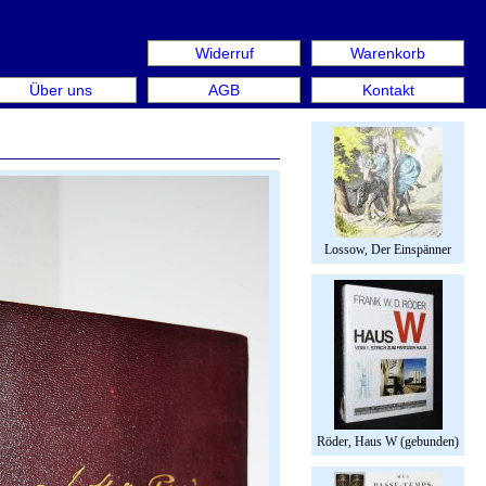
Widerruf
Warenkorb
us: Rare Book Week Berlin. Internationale Messe für Büch
Über uns
AGB
Kontakt
Lossow, Der Einspänner
Röder, Haus W (gebunden)