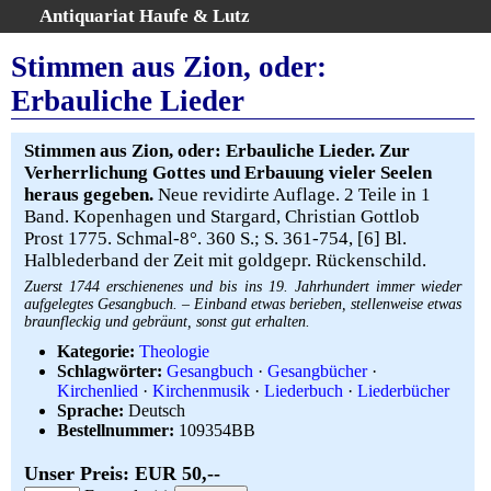
Antiquariat Haufe & Lutz
:
Volltextsuche
Stimmen aus Zion, oder:
Home
Erbauliche Lieder
Gesamtbestand
Erweiterte Suche
Stimmen aus Zion, oder: Erbauliche Lieder. Zur
Kategorien
Verherrlichung Gottes und Erbauung vieler Seelen
heraus gegeben.
Neue revidirte Auflage. 2 Teile in 1
Schlagwörter
Band. Kopenhagen und Stargard, Christian Gottlob
Warenkorb
Prost 1775. Schmal-8°. 360 S.; S. 361-754, [6] Bl.
AGB
Halblederband der Zeit mit goldgepr. Rückenschild.
Widerruf
Zuerst 1744 erschienenes und bis ins 19. Jahrhundert immer wieder
aufgelegtes Gesangbuch. – Einband etwas berieben, stellenweise etwas
Über uns
braunfleckig und gebräunt, sonst gut erhalten.
Aktuelle Kataloge
Kategorie:
Theologie
Schlagwörter:
Gesangbuch
·
Gesangbücher
·
Kontakt
Kirchenlied
·
Kirchenmusik
·
Liederbuch
·
Liederbücher
Ankauf
Sprache:
Deutsch
Bestellnummer:
109354BB
Links
Impressum
Unser Preis: EUR 50,--