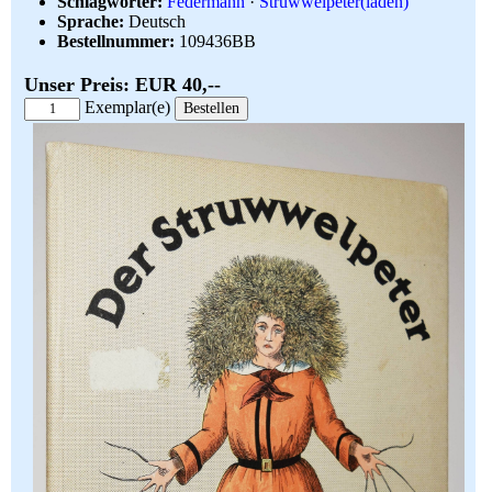
Schlagwörter:
Federmann
·
Struwwelpeter(iaden)
Sprache:
Deutsch
Bestellnummer:
109436BB
Unser Preis: EUR 40,--
Exemplar(e)