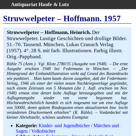
Antiquariat Haufe & Lutz
:
Volltextsuche
Struwwelpeter – Hoffmann. 1957
Home
Gesamtbestand
Struwwelpeter –
Hoffmann, Heinrich.
Der
Struwwelpeter. Lustige Geschichten und drollige Bilder.
Erweiterte Suche
51.-70. Tausend. München, Lukas Cranach Verlag
Kategorien
(1957). 4°. 28 S. mit farb. Illustrationen. Farbig illustr.
Schlagwörter
Orig.-Pappband.
Warenkorb
Rühle 75 (Anm.). Vgl. Klotz 2780/35 (Ausgabe von 1948). – Die erste
Ausgabe erschien 1948 bei Federmann in München. – „Der
AGB
Hintergrund der Einbandillustration wirkt auf Grund des Rasterdrucks
wie punktiert… Man kann kaum davon ausgehen, daß der Federmann-
Widerruf
Verlag, 1946 als einer der vielen neuen Nachkriegsverlage gegründet,
Über uns
nach einem Zeitraum von 5 Monaten (die 1. Aufl. erschien im Nov.
1948) erneut eine derart hohe Auflage herausgegeben und mit der
Aktuelle Kataloge
Auflagenangabe wieder von vorne begonnen hat.
Höchstwahrscheinlich handelt es sich insgesamt nur um eine Auflage
Kontakt
von 50000, deren spätere Bindequoten einen aktualisierten bzw. leicht
Ankauf
veränderten Druckvermerk erhielten“ (R. Rühle). – Vorderdeckel mit
kleiner Abriebstelle, schönes sauberes Exemplar.
Links
Kategorie:
Kinder- und Jugendbücher / Märchen und
Impressum
Sagen / Volksbücher