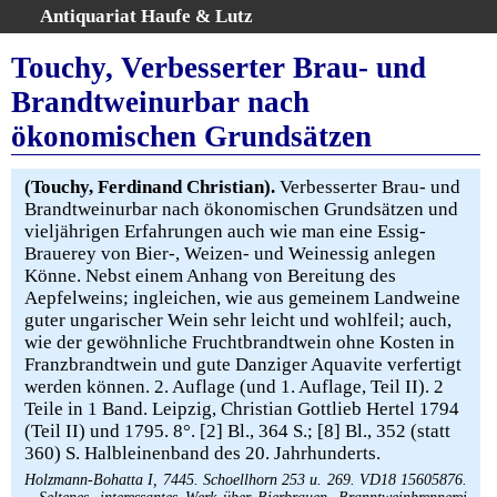
Antiquariat Haufe & Lutz
:
Volltextsuche
Touchy, Verbesserter Brau- und
Home
Brandtweinurbar nach
Gesamtbestand
ökonomischen Grundsätzen
Erweiterte Suche
Kategorien
(Touchy, Ferdinand Christian).
Verbesserter Brau- und
Schlagwörter
Brandtweinurbar nach ökonomischen Grundsätzen und
Warenkorb
vieljährigen Erfahrungen auch wie man eine Essig-
Brauerey von Bier-, Weizen- und Weinessig anlegen
AGB
Könne. Nebst einem Anhang von Bereitung des
Widerruf
Aepfelweins; ingleichen, wie aus gemeinem Landweine
guter ungarischer Wein sehr leicht und wohlfeil; auch,
Über uns
wie der gewöhnliche Fruchtbrandtwein ohne Kosten in
Aktuelle Kataloge
Franzbrandtwein und gute Danziger Aquavite verfertigt
Kontakt
werden können. 2. Auflage (und 1. Auflage, Teil II). 2
Teile in 1 Band. Leipzig, Christian Gottlieb Hertel 1794
Ankauf
(Teil II) und 1795. 8°. [2] Bl., 364 S.; [8] Bl., 352 (statt
Links
360) S. Halbleinenband des 20. Jahrhunderts.
Impressum
Holzmann-Bohatta I, 7445. Schoellhorn 253 u. 269. VD18 15605876.