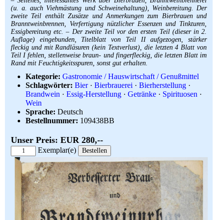
– Seltenes, interessantes Werk über Bierbrauen, Branntweinbrennerei
(u. a. auch Viehmästung und Schweinehaltung), Weinbereitung. Der
zweite Teil enthält Zusätze und Anmerkungen zum Bierbrauen und
Branntweinbrennen, Verfertigung nützlicher Essenzen und Tinkturen,
Essigbereitung etc. – Der zweite Teil vor den ersten Teil (dieser in 2.
Auflage) eingebunden, Titelblatt von Teil II aufgezogen, stärker
fleckig und mit Randläsuren (kein Textverlust), die letzten 4 Blatt von
Teil I fehlen, stellenweise braun- und fingerfleckig, die letzten Blatt im
Rand mit Feuchtigkeitsspuren, sonst gut erhalten.
Kategorie:
Gastronomie / Hauswirtschaft / Genußmittel
Schlagwörter:
Bier
·
Bierbrauerei
·
Bierherstellung
·
Brandwein
·
Essig-Herstellung
·
Getränke
·
Spirituosen
·
Wein
Sprache:
Deutsch
Bestellnummer:
109438BB
Unser Preis: EUR 280,--
Exemplar(e)