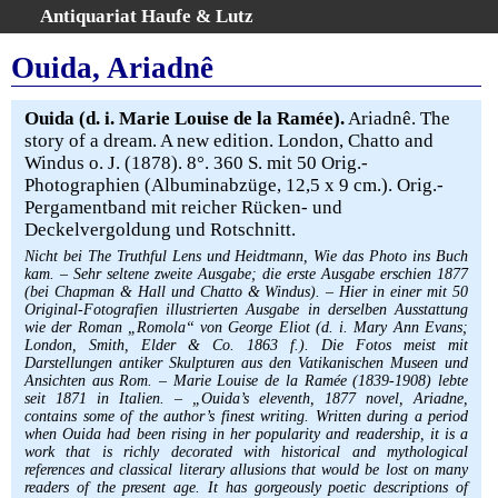
Antiquariat Haufe & Lutz
:
Volltextsuche
Ouida, Ariadnê
Home
Gesamtbestand
Ouida (d. i. Marie Louise de la Ramée).
Ariadnê. The
story of a dream. A new edition. London, Chatto and
Erweiterte Suche
Windus o. J. (1878). 8°. 360 S. mit 50 Orig.-
Kategorien
Photographien (Albuminabzüge, 12,5 x 9 cm.). Orig.-
Schlagwörter
Pergamentband mit reicher Rücken- und
Deckelvergoldung und Rotschnitt.
Warenkorb
Nicht bei The Truthful Lens und Heidtmann, Wie das Photo ins Buch
AGB
kam. – Sehr seltene zweite Ausgabe; die erste Ausgabe erschien 1877
Widerruf
(bei Chapman & Hall und Chatto & Windus). – Hier in einer mit 50
Original-Fotografien illustrierten Ausgabe in derselben Ausstattung
Über uns
wie der Roman „Romola“ von George Eliot (d. i. Mary Ann Evans;
London, Smith, Elder & Co. 1863 f.). Die Fotos meist mit
Aktuelle Kataloge
Darstellungen antiker Skulpturen aus den Vatikanischen Museen und
Kontakt
Ansichten aus Rom. – Marie Louise de la Ramée (1839-1908) lebte
seit 1871 in Italien. – „Ouida’s eleventh, 1877 novel, Ariadne,
Ankauf
contains some of the author’s finest writing. Written during a period
when Ouida had been rising in her popularity and readership, it is a
Links
work that is richly decorated with historical and mythological
Impressum
references and classical literary allusions that would be lost on many
readers of the present age. It has gorgeously poetic descriptions of