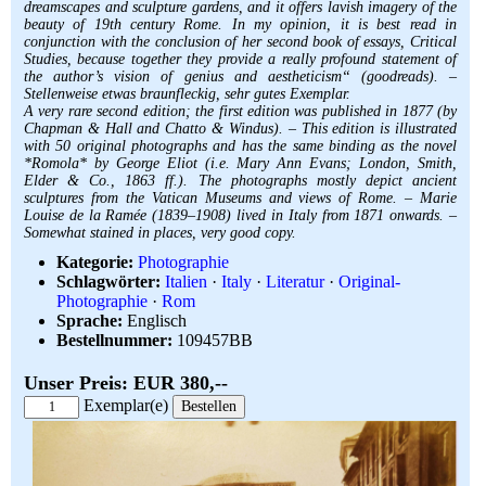
dreamscapes and sculpture gardens, and it offers lavish imagery of the
beauty of 19th century Rome. In my opinion, it is best read in
conjunction with the conclusion of her second book of essays, Critical
Studies, because together they provide a really profound statement of
the author’s vision of genius and aestheticism“ (goodreads). –
Stellenweise etwas braunfleckig, sehr gutes Exemplar.
A very rare second edition; the first edition was published in 1877 (by
Chapman & Hall and Chatto & Windus). – This edition is illustrated
with 50 original photographs and has the same binding as the novel
*Romola* by George Eliot (i.e. Mary Ann Evans; London, Smith,
Elder & Co., 1863 ff.). The photographs mostly depict ancient
sculptures from the Vatican Museums and views of Rome. – Marie
Louise de la Ramée (1839–1908) lived in Italy from 1871 onwards. –
Somewhat stained in places, very good copy.
Kategorie:
Photographie
Schlagwörter:
Italien
·
Italy
·
Literatur
·
Original-
Photographie
·
Rom
Sprache:
Englisch
Bestellnummer:
109457BB
Unser Preis: EUR 380,--
Exemplar(e)