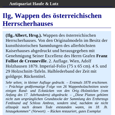
Über uns
AGB
Antiquariat Haufe & Lutz
:
Volltextsuche
Ilg, Wappen des österreichischen
Warenkorb
gänge Juni 2026 – Wir stellen aus: Rare Book Week Berlin
Herrscherhauses
Home
Kontakt
Gesamtbestand
(Ilg, Albert, Hrsg.).
Wappen des österreichischen
Herrscherhauses. Von den Originalmodeln im Besitz der
Erweiterte Suche
kunsthistorischen Sammlungen des allerhöchsten
Kategorien
Kaiserhauses abgedruckt und herausgegeben mit
Schlagwörter
Genehmigung Seiner Excellenz des Herrn Grafen
Franz
Folliot de Crenneville
. 2. Auflage. Wien, Adolf
Holzhausen 1879. Imperial-Folio (75 x 65 cm). 4 S. und
Aktuelle Kataloge
29 Holzschnitt-Tafeln. Halblederband der Zeit mit
goldgepr. Rückentitel.
Ankauf
Sehr selten; in kleiner Auflage gedruckt. – Erstmals 1878 erschienen.
– Prächtige großformatige Folge von 26 Wappenholzschnitten sowie
Links
einigen Rand- und Eckstücken von den Orig.-Holzstöcken (vom
Anfang des 17. Jahrhunderts) abgedruckt. – „Diese Platten gehören
nicht zum ursprünglichen Grundstocke der Sammlung des Erzherzogs
Impressum
Ferdinand auf Schloss Ambras, sondern sind, nachdem sie nicht
allzuspät nach dessen Tode entstanden waren, im 18. Jh.
Ihr Warenkorb enthält 0 Artikel im Gesamtwert von EUR 0,--
hinzugekommen“ (Vorwort). – Rücken restauriert, gutes Exemplar.