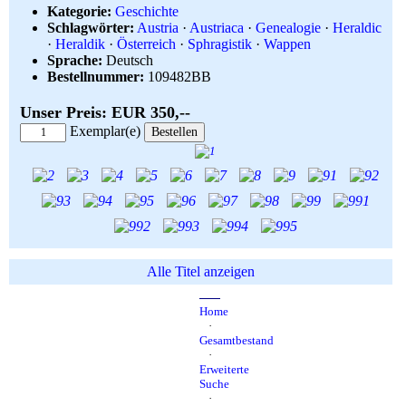
Währung:
Kategorie:
Geschichte
EUR
Schlagwörter:
Austria
·
Austriaca
·
Genealogie
·
Heraldic
·
Heraldik
·
Österreich
·
Sphragistik
·
Wappen
Sprache:
Deutsch
Bestellnummer:
109482BB
Unser Preis: EUR 350,--
Exemplar(e)
Alle Titel anzeigen
Home
·
Gesamtbestand
·
Erweiterte
Suche
·