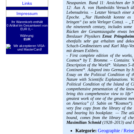
Neuspanien. Band 11: Ansichten der N
Links
12: Aus A. von Humboldts Versuch üb
Lebensabriss. – Letzter Versuch einer
Impressum
Epoche. „Nur Humboldt konnte es 
bringen“ (so sein Verleger Cotta). – „Th
Ihr Warenkorb enthält
0 Artikel im Gesamtwert von
the nineteenth century, includes som
EUR 0,--
Rücken der Gesamtausgabe etwas beri
Währung:
Breslauer Physikers
Ernst Pringsheim
EUR
ebenfalls sehr gut erhalten und dek
Schach-Großmeisters und Karl May-Ve
mit dessen Exlibris.
- First complete edition of the works,
Cosmos* by T. Bromme. – Contains: V
Description of the World*. Volumes 5–8
Continent*. Adapted into German by 
Essay on the Political Condition of
Nature with Scientific Explanations.
Political Condition of the Island of 
comprehensive presentation of the kn
bring this comprehensive view to life”
greatest work of one of the greatest me
on America” (J. Sabin on *Kosmos*). –
very fine copy from the library of the
and bearing his bookplate. — The atla
bound, comes from the library of ch
Maximilian Schmid
(1928–2013) and be
Kategorie:
Geographie / Reis