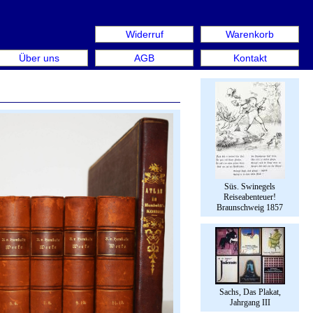
Widerruf
Warenkorb
 aus: Rare Book Week Berlin. Internationale Messe für Büc
Über uns
AGB
Kontakt
Süs. Swinegels
Reiseabenteuer!
Braunschweig 1857
Sachs, Das Plakat,
Jahrgang III