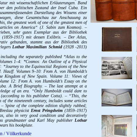
atur mit wissenschaftlichen Erläuterungen. Band
er den politischen Zustand der Insel Cuba. Ein
 zusammenfassenden Darstellung des Wissens einer
wagen, diese Gesamtschau zur Anschauung zu
is, the greatest work of one of the greatest men of
e articles on America“ (J. Sabin zum Kosmos). –
eben, sehr gutes Exemplar aus der Bibliothek
(1859-1917) mit dessen Exlibris. – Der Atlas,
orativ gebunden, stammt aus der Bibliothek des
rlegers
Lothar Maximilian Schmid
(1928 -2013)
 including the separately published *Atlas to the
olumes 1–4: *Cosmos: An Outline of a Physical
: *Journey to the Equinoctial Regions of the New
H. Hauff. Volumes 9–10: From A. von Humboldt’s
 the Kingdom of New Spain. Volume 11: Views of
 Volume 12: From A. von Humboldt’s Essay on the
Cuba. A Brief Biography. – The last attempt at a
owledge of an era. “Only Humboldt could dare to
 (according to his publisher Cotta). – “This, the
n of the nineteenth century, includes some articles
 Spine of the complete edition slightly rubbed;
 Breslau physicist
Ernst Pringsheim
(1859–1917)
s, also in very good condition and decoratively
ess grandmaster and Karl May publisher
Lothar
ars his bookplate.
en / Völkerkunde