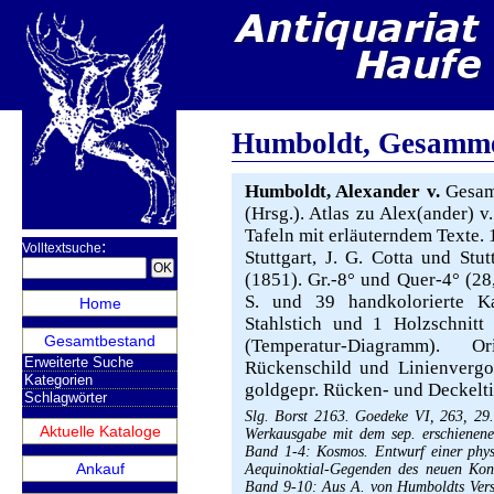
Humboldt, Gesamme
Humboldt, Alexander v.
Gesam
(Hrsg.). Atlas zu Alex(ander) 
Tafeln mit erläuterndem Texte. 
:
Volltextsuche
Stuttgart, J. G. Cotta und St
(1851). Gr.-8° und Quer-4° (28,
S. und 39 handkolorierte Ka
Home
Stahlstich und 1 Holzschnitt 
Gesamtbestand
(Temperatur-Diagramm). Or
Erweiterte Suche
Rückenschild und Linienvergo
Kategorien
goldgepr. Rücken- und Deckelt
Schlagwörter
Slg. Borst 2163. Goedeke VI, 263, 29.
Aktuelle Kataloge
Werkausgabe mit dem sep. erschienen
Band 1-4: Kosmos. Entwurf einer phys
Ankauf
Aequinoktial-Gegenden des neuen Kont
Band 9-10: Aus A. von Humboldts Versu