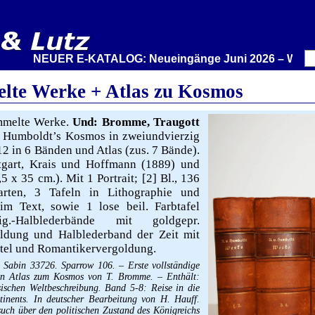
NEUER E-KATALOG: Neueingänge Juni 2026 – Wir stellen
lte Werke + Atlas zu Kosmos
melte Werke.
Und: Bromme, Traugott
v. Humboldt’s Kosmos in zweiundvierzig
12 in 6 Bänden und Atlas (zus. 7 Bände).
uttgart, Krais und Hoffmann (1889) und
5 x 35 cm.). Mit 1 Portrait; [2] Bl., 136
rten, 3 Tafeln in Lithographie und
im Text, sowie 1 lose beil. Farbtafel
ig.-Halblederbände mit goldgepr.
ldung und Halblederband der Zeit mit
itel und Romantikervergoldung.
 Sabin 33726. Sparrow 106. – Erste vollständige
en Atlas zum Kosmos von T. Bromme. – Enthält:
ischen Weltbeschreibung. Band 5-8: Reise in die
inents. In deutscher Bearbeitung von H. Hauff.
ch über den politischen Zustand des Königreichs