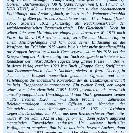
Holstein, Buchumschläge 438 ff. (Abbildungen von I, II, IV und V.).
NDB XXVII, 402. – Interessante Sammlung zu dem bedeutendenen
Enthüllungs- und Antikriegsbuch, welches in der Weimarer Republik
einen der größten politischen Skandale auslöste. – H. L. Wandt (1890-
1965) arbeitete 1912 „kurzzeitig als Redaktionssekretär der
sozialdemokratischen Frauenzeitschrift „Die Gleichheit“. Noch im
selben Jahr zum Militärdienst eingezogen, desertierte W. 1913 nach
Paris. Im März 1914 stellte er sich, verbüßte acht Monate Haft in
einem Militärgefängnis und kam nach seiner Entlassung an die
Westfront. Im Frühjahr 1915 wurde W. als nicht mehr frontdienstfähig
zur Etappen-Inspektion 4 nach Gent versetzt, wo er bis 1918 bei der
Kriegszeitung der 4. Armee tätig war. Nach Kriegsende arbeitete er als
Redakteur der linksradikalen Tageszeitung „Freie Presse“ in Berlin.
In deren Verlag erschien 1920 W.s Buch „Etappe Gent, Streiflichter
zum Zusammenbruch“ (zahlr. Nachdrr., niederl. u. franz. Übers.), in
dem er am Beispiel namentlich genannter Offiziere und ihrer
Verfehlungen die endemische Korruption der dt. Besatzungsherrschaft
im belg. Etappengebiet anprangerte. Ein zweiter Band, der wegen
seines von John Heartfield (1891–1968) gestalteten, als moralisch
anstößig empfundenen Umschlags bald vom Markt genommen werden
mußte, erschien 1928. … W.s Buch brachte ihm zahlreiche
Beleidigungsklagen ehemaliger Offiziere ein. Nachdem der
Oberreichsanwalt beim Reichsgericht im Okt. 1921 ein Verfahren
wegen des Diebstahls von Akten aus dem Reichsarchiv eröffnet hatte,
wurde W. bis Jan. 1922 in Haft genommen, dann jedoch aufgrund
mangelnden Tatverdachts entlassen. Um weiterer justizieller
Verfolgung zu entgehen, floh W. in das belg. besetzte Aachen, dann
nach Belgien. 1923 wurde er in Düsseldorf verhaftet und des