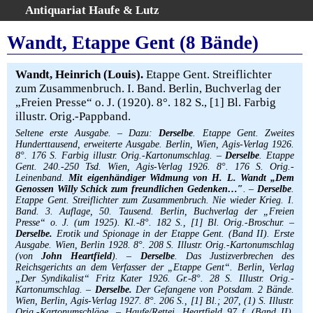
Antiquariat Haufe & Lutz
:
Volltextsuche
Wandt, Etappe Gent (8 Bände)
Home
Gesamtbestand
Wandt, Heinrich (Louis).
Etappe Gent. Streiflichter
zum Zusammenbruch. I. Band. Berlin, Buchverlag der
Erweiterte Suche
„Freien Presse“ o. J. (1920). 8°. 182 S., [1] Bl. Farbig
Kategorien
illustr. Orig.-Pappband.
Schlagwörter
Seltene erste Ausgabe. – Dazu:
Derselbe
. Etappe Gent. Zweites
Warenkorb
Hunderttausend, erweiterte Ausgabe. Berlin, Wien, Agis-Verlag 1926.
8°. 176 S. Farbig illustr. Orig.-Kartonumschlag. –
Derselbe
. Etappe
AGB
Gent. 240.-250 Tsd. Wien, Agis-Verlag 1926. 8°. 176 S. Orig.-
Leinenband.
Mit eigenhändiger Widmung von H. L. Wandt „Dem
Widerruf
Genossen Willy Schick zum freundlichen Gedenken…″
. –
Derselbe
.
Etappe Gent. Streiflichter zum Zusammenbruch. Nie wieder Krieg. I.
Über uns
Band. 3. Auflage, 50. Tausend. Berlin, Buchverlag der „Freien
Aktuelle Kataloge
Presse“ o. J. (um 1925). Kl.-8°. 182 S., [1] Bl. Orig.-Broschur. –
Derselbe.
Erotik und Spionage in der Etappe Gent. (Band II). Erste
Kontakt
Ausgabe. Wien, Berlin 1928. 8°. 208 S. Illustr. Orig.-Kartonumschlag
(von
John Heartfield
). –
Derselbe
. Das Justizverbrechen des
Ankauf
Reichsgerichts an dem Verfasser der „Etappe Gent“. Berlin, Verlag
Links
„Der Syndikalist“ Fritz Kater 1926. Gr.-8°. 28 S. Illustr. Orig.-
Kartonumschlag. –
Derselbe.
Der Gefangene von Potsdam. 2 Bände.
Impressum
Wien, Berlin, Agis-Verlag 1927. 8°. 206 S., [1] Bl.; 207, (1) S. Illustr.
Orig.-Kartonumschläge. – Haufe/Rettej, Heartfield 97 f. (Band II).