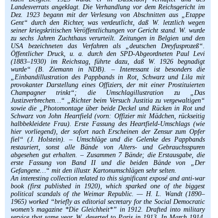
Landesverrats angeklagt. Die Verhandlung vor dem Reichsgericht im
Dez. 1923 begann mit der Verlesung von Abschnitten aus „Etappe
Gent“ durch den Richter, was verdeutlicht, daß W. letztlich wegen
seiner kriegskritischen Veröffentlichungen vor Gericht stand. W. wurde
zu sechs Jahren Zuchthaus verurteilt. Zeitungen in Belgien und den
USA bezeichneten das Verfahren als „deutschen Dreyfusprozeß“.
Öffentlicher Druck, u. a. durch den SPD-Abgeordneten Paul Levi
(1883–1930) im Reichstag, führte dazu, daß W. 1926 begnadigt
wurde“ (B. Ziemann in NDB). – Interessant ist besonders die
„Einbandillustration des Pappbands in Rot, Schwarz und Lila mit
provokanter Darstellung eines Offiziers, der mit einer Prostituierten
Champagner trinkt“; die Umschlagillustration zu „Das
Justizverbrechen…“ „Richter beim Versuch Justitia zu vergewaltigen“
sowie die „Photomontage über beide Deckel und Rücken in Rot und
Schwarz von John Heartfield (vorn: Offizier mit Mädchen, rückseitig
halbbekleidete Frau). Erste Fassung des Heartfield-Umschlags (wie
hier vorliegend), der sofort nach Erscheinen der Zensur zum Opfer
fiel“ (J. Holstein). – Umschläge und die Gelenke des Pappbands
restauriert, sonst alle Bände von Alters- und Gebrauchsspuren
abgesehen gut erhalten. – Zusammen 7 Bände; die Erstausgabe, die
erste Fassung von Band II und die beiden Bände von „Der
Gefangene…“ mit den illustr. Kartonumschlägen sehr selten.
An interesting collection related to this significant exposé and anti-war
book (first published in 1920), which sparked one of the biggest
political scandals of the Weimar Republic. — H. L. Wandt (1890–
1965) worked “briefly as editorial secretary for the Social Democratic
women’s magazine *Die Gleichheit*” in 1912. Drafted into military
service that same year, W. deserted to Paris in 1913. In March 1914,