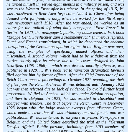
he turned himself in, served eight months in a military prison, and was
sent to the Western Front after his release. In the spring of 1915, W.
was transferred to Rear Area Inspection Unit 4 in Ghent after being
deemed unfit for frontline duty, where he worked for the 4th Army’s
war newspaper until 1918. After the war ended, he worked as an
editor for the radical left-wing daily newspaper “Freie Presse” in
Berlin. In 1920, the newspaper’s publishing house released W.’s book
*Etappe Gent, Streiflichter zum Zusammenbruch* (numerous reprints,
Dutch and French translations), in which he denounced the endemic
corruption of the German occupation regime in the Belgian rear area,
using the examples of specifically named officers and their
misconduct. A second volume, which had to be withdrawn from the
market shortly after its release due to its cover—designed by John
Heartfield (1891–1968) – which was deemed morally offensive, was
published in 1928. … W.’s book led to numerous defamation lawsuits
filed against him by former officers. After the Chief Prosecutor of the
Reich Court opened proceedings in October 1921 regarding the theft
of files from the Reich Archives, W. was detained until January 1922
but was then released due to lack of evidence. To avoid further legal
prosecution, W. fled to Aachen, which was under Belgian occupation,
and then to Belgium. In 1923, he was arrested in Düsseldorf and
charged with treason. The trial before the Reich Court in December
1923 began with the judge reading excerpts from *Etappe Gent*,
which made it clear that W. was ultimately on trial for his anti-war
publications. W. was sentenced to six years in prison. Newspapers in
Belgium and the United States described the trial as the “German
Dreyfus Affair.” Public pressure, including from SPD member of
parliament Paul Levi (1883–1930) in the Reichstag, led to W.’s