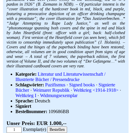
pardon in 1926” (B. Ziemann in NDB). – Of particular interest is the
“cover illustration of the hardcover book in red, black, and purple,
featuring a provocative depiction of an officer drinking champagne
with a prostitute”; the cover illustration for *Das Justizverbrechen…*
“Judge Attempting to Rape Lady Justice,” as well as the
“photomontage spanning both covers and the spine in red and black
by John Heartfield (front: officer with a girl; back: half-clothed
woman). First version of the Heartfield cover (as seen here), which fell
victim to censorship immediately upon publication” (J. Holstein). –
Covers and the hinges of the paperback binding have been restored;
otherwise, all volumes are in good condition apart from signs of age
and wear. – A total of 7 volumes; the paperback edition, the first
version of Volume II, and the two volumes of “Der Gefangene…” with
their illustrated cardboard covers are very rare.
Kategorie:
Literatur und Literaturwissenschaft /
Illustrierte Bücher / Pressendrucke
Schlagwörter:
Pazifismus
·
Signed books
·
Signierte
Bücher
·
Weimarer Republik
·
Weltkrieg <1914-1918>
·
Weltkrieg I
·
Widmungsexemplar
Sprache:
Deutsch
Signiert
Bestellnummer:
109686BB
Unser Preis: EUR 1.000,--
Exemplar(e)