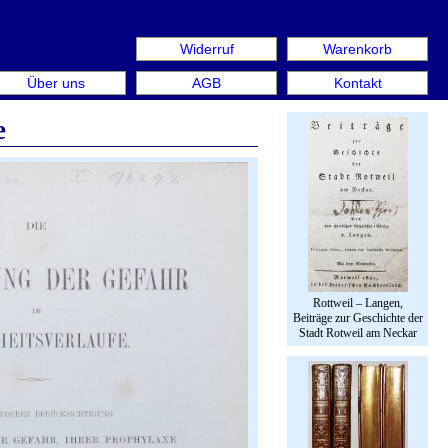
Widerruf
Warenkorb
 aus: Rare Book Week Berlin. Internationale Messe für Büc
Über uns
AGB
Kontakt
e
Rottweil – Langen,
Beiträge zur Geschichte der
Stadt Rotweil am Neckar