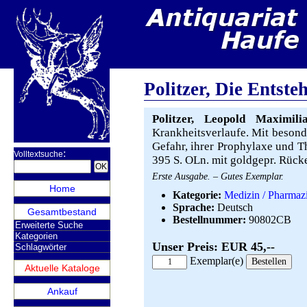
Politzer, Die Entst
Politzer, Leopold Maximilia
Krankheitsverlaufe. Mit besond
Gefahr, ihrer Prophylaxe und T
:
Volltextsuche
395 S. OLn. mit goldgepr. Rücke
Erste Ausgabe. – Gutes Exemplar.
Home
Kategorie:
Medizin / Pharmaz
Sprache:
Deutsch
Gesamtbestand
Bestellnummer:
90802CB
Erweiterte Suche
Kategorien
Unser Preis: EUR 45,--
Schlagwörter
Exemplar(e)
Aktuelle Kataloge
Ankauf