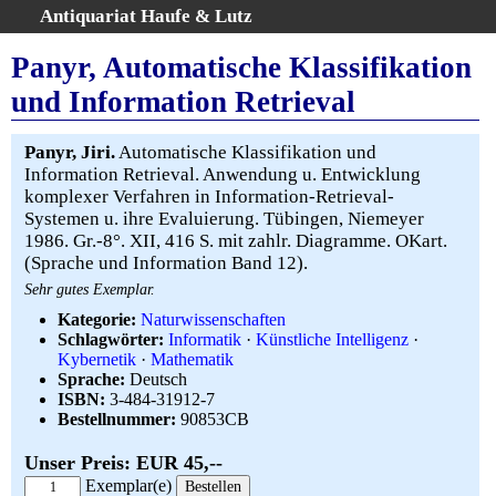
Antiquariat Haufe & Lutz
:
Volltextsuche
Panyr, Automatische Klassifikation
Home
und Information Retrieval
Gesamtbestand
Erweiterte Suche
Panyr, Jiri.
Automatische Klassifikation und
Kategorien
Information Retrieval. Anwendung u. Entwicklung
komplexer Verfahren in Information-Retrieval-
Schlagwörter
Systemen u. ihre Evaluierung. Tübingen, Niemeyer
Warenkorb
1986. Gr.-8°. XII, 416 S. mit zahlr. Diagramme. OKart.
AGB
(Sprache und Information Band 12).
Widerruf
Sehr gutes Exemplar.
Über uns
Kategorie:
Naturwissenschaften
Schlagwörter:
Informatik
·
Künstliche Intelligenz
·
Aktuelle Kataloge
Kybernetik
·
Mathematik
Kontakt
Sprache:
Deutsch
ISBN:
3-484-31912-7
Ankauf
Bestellnummer:
90853CB
Links
Unser Preis: EUR 45,--
Impressum
Exemplar(e)