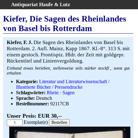
Antiquariat Haufe & Lutz
:
Volltextsuche
Kiefer, Die Sagen des Rheinlandes
Home
von Basel bis Rotterdam
Gesamtbestand
Erweiterte Suche
Kiefer, F. J.
Die Sagen des Rheinlandes von Basel bis
Kategorien
Rotterdam. 2. Aufl. Mainz, Kapp 1867. Kl.-8°. 313 S. mit
einem gestoch. Frontispiz. Hldr. der Zeit mit goldgepr.
Schlagwörter
Rückentitel und Linienvergoldung.
Warenkorb
Einband etwas berieben, stellenweise teils stärker stockfl., sonst gut
AGB
erhalten.
Widerruf
Kategorie:
Literatur und Literaturwissenschaft /
Illustrierte Bücher / Pressendrucke
Über uns
Schlagwörter:
Rhein
·
Sagen
Aktuelle Kataloge
Sprache:
Deutsch
Bestellnummer:
92117CB
Kontakt
Ankauf
Unser Preis: EUR 30,--
Links
Exemplar(e)
Impressum