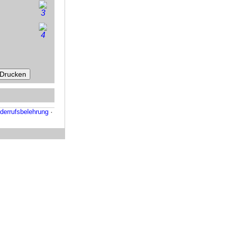
derrufsbelehrung
·