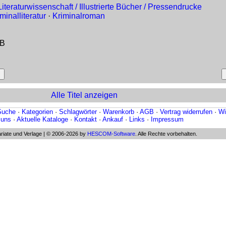
Literaturwissenschaft / Illustrierte Bücher / Pressendrucke
minalliteratur
·
Kriminalroman
BB
Alle Titel anzeigen
Suche
·
Kategorien
·
Schlagwörter
·
Warenkorb
·
AGB
·
Vertrag widerrufen
·
Wi
 uns
·
Aktuelle Kataloge
·
Kontakt
·
Ankauf
·
Links
·
Impressum
riate und Verlage | © 2006-2026 by
HESCOM-Software
. Alle Rechte vorbehalten.