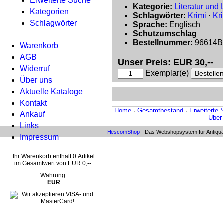
Erweiterte Suche
Kategorie:
Literatur und 
Kategorien
Schlagwörter:
Krimi
·
Kri
Schlagwörter
Sprache:
Englisch
Schutzumschlag
Bestellnummer:
96614
Warenkorb
AGB
Unser Preis: EUR 30,--
Widerruf
Exemplar(e)
Über uns
Aktuelle Kataloge
Kontakt
Home
·
Gesamtbestand
·
Erweiterte 
Ankauf
Über
Links
HescomShop
- Das Webshopsystem für Antiqua
Impressum
Ihr Warenkorb enthält 0 Artikel
im Gesamtwert von EUR 0,--
Währung:
EUR