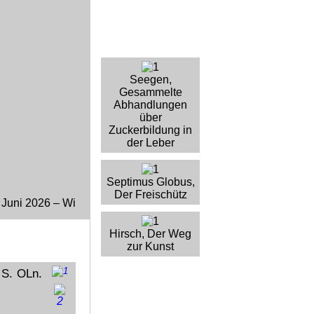
Seegen,
Gesammelte
Abhandlungen
über
Zuckerbildung in
der Leber
Septimus Globus,
Der Freischütz
26 – Wir stellen aus: Rare Book Week Berlin. Internationale 
Hirsch, Der Weg
zur Kunst
 S. OLn.