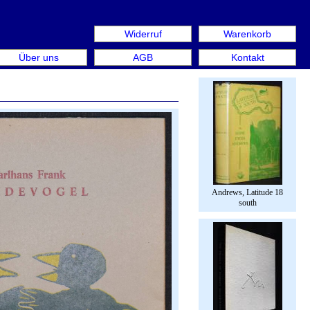
Widerruf
Warenkorb
us: Rare Book Week Berlin. Internationale Messe für Büch
Über uns
AGB
Kontakt
Andrews, Latitude 18
south