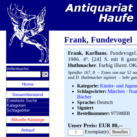
Frank, Fundevogel
Frank, Karlhans.
Fundevogel.
1986. 4°. [24] S. mit 8 ganz
Huthmacher
. Farbig illustr. 
:
Volltextsuche
Spindler 167, 8. – Eines von nur 52 
und D. Huthmacher signiert. – Sehr gut
Home
Kategorie:
Kinder- und Jugen
Schlagwörter:
Märchen
·
Num
Gesamtbestand
Bücher
Erweiterte Suche
Sprache:
Deutsch
Kategorien
Signiert
Schlagwörter
Bestellnummer:
97598BB
Aktuelle Kataloge
Unser Preis: EUR 80,--
Ankauf
Exemplar(e)