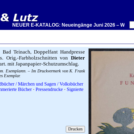
NEUER E-KATALOG: Neueingänge Juni 2026 – Wir stellen a
 Bad Teinach, Doppelfant Handpresse
s. Orig.-Farbholzschnitten von
Dieter
OKart. mit Japanpapier-Schutzumschlag.
num. Exemplaren. – Im Druckvermerk von K. Frank
es Exemplar.
dbücher / Märchen und Sagen / Volksbücher
merierte Bücher
·
Pressendrucke
·
Signierte