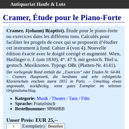
Antiquariat Haufe & Lutz
:
Volltextsuche
Cramer, Étude pour le Piano-Forte
Home
Gesamtbestand
Cramer, J(ohann) B(aptist).
Étude pour le piano-forte
ou exercices dans les différens tons. Calculés pour
Erweiterte Suche
faciliter les progrès de ceux qui se proposent d’étudier
Kategorien
cet instrument à fond. Cahier 4 (von 4). Nouvelle
Schlagwörter
édition éxacte avec le doigté corrigé et augmenté. Wien,
Haslinger o. J. (um 1830). 4°. 47 S. mit gestoch. Titel u.
Warenkorb
gestoch. Musiknoten. Typogr. OBr. (Platten-Nr. 4141).
AGB
Der vorliegende Band enthält die „Exercices“ oder Etuden Nr. 64-84.
Widerruf
– Cramers Hauptwerk, die berühmte und sehr erfolgreiche
Klavierschule erschien zuerst 1815 in Paris. – Umschlag etwas
Über uns
angestaubt, stockfleckig, sonst gutes Exemplar im seltenen
Aktuelle Kataloge
Originalumschlag.
Kategorie:
Musik / Theater / Tanz / Film
Kontakt
Sprache:
Französisch
Ankauf
Bestellnummer:
98968BB
Links
Unser Preis: EUR 25,--
Impressum
Exemplar(e)