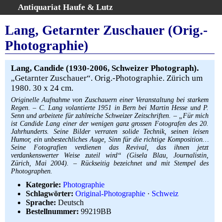
Antiquariat Haufe & Lutz
:
Volltextsuche
Lang, Getarnter Zuschauer (Orig.-
Home
Photographie)
Gesamtbestand
Erweiterte Suche
Lang, Candide (1930-2006, Schweizer Photograph).
Kategorien
„Getarnter Zuschauer“. Orig.-Photographie. Zürich um
1980. 30 x 24 cm.
Schlagwörter
Originelle Aufnahme von Zuschauern einer Veranstaltung bei starkem
Warenkorb
Regen. – C. Lang volantierte 1951 in Bern bei Martin Hesse und P.
AGB
Senn und arbeitete für zahlreiche Schweizer Zeitschriften. – „Für mich
ist Candide Lang einer der wenigen ganz grossen Fotografen des 20.
Widerruf
Jahrhunderts. Seine Bilder verraten solide Technik, seinen leisen
Humor, ein unbestechliches Auge, Sinn für die richtige Komposition…
Über uns
Seine Fotografien verdienen das Revival, das ihnen jetzt
verdankenswerter Weise zuteil wird“ (Gisela Blau, Journalistin,
Aktuelle Kataloge
Zürich, Mai 2004). – Rückseitig bezeichnet und mit Stempel des
Kontakt
Photographen.
Ankauf
Kategorie:
Photographie
Schlagwörter:
Original-Photographie
·
Schweiz
Links
Sprache:
Deutsch
Impressum
Bestellnummer:
99219BB