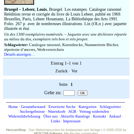
Impressum
Bruegel – Lebeer, Louis.
Bruegel. Les estampes. Catalogue raisonné.
Réédition revue et corrigée du livre de Louis Lebeer, publié en 1969.
Bruxelles, Paris, Lebeer Hossmann, La Bibliothèque des Arts 1991.
Folio. 267 p. avec de nombreuses illustrations. Lin (OLn.) avec jaquette
illustrée et étui
Un des 1300 exemplaires numérotés. – Jaquette avec une déchirure réparée
au milieu du dos, exemplaire très bon et très propre.
Schlagwörter:
Catalogue raisonné, Kunstdrucke, Nummerierte Bücher,
répertoire d’œuvres, Werkverzeichnis
Details anzeigen…
Eintrag 1–1 von 1
Zurück
·
Vor
Seite:
1
Gehe zu
:
Home
·
Gesamtbestand
·
Erweiterte Suche
·
Kategorien
·
Schlagwörter
·
Suchergebnisse
·
Warenkorb
·
AGB
·
Vertrag widerrufen
·
Widerrufsbelehrung
·
Über uns
·
Aktuelle Kataloge
·
Kontakt
·
Ankauf
·
Links
·
Impressum
HescomShop
- Das Webshopsystem für Antiquariate und Verlage | © 2006-2026 by
HESCOM-Software
. Alle Rechte vorbehalten.