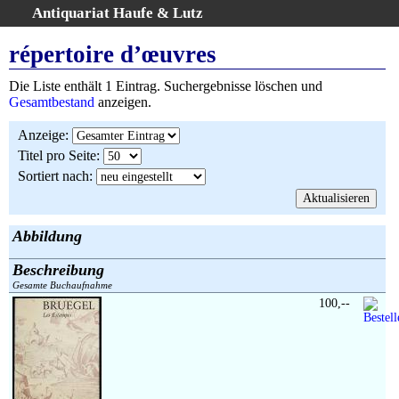
Antiquariat Haufe & Lutz
:
Volltextsuche
répertoire d’œuvres
Home
Die Liste enthält 1 Eintrag. Suchergebnisse löschen und
Gesamtbestand
Gesamtbestand
anzeigen.
Erweiterte Suche
Anzeige
:
Kategorien
Titel pro Seite
:
Schlagwörter
Sortiert nach
:
Suchergebnisse
Warenkorb
AGB
Abbildung
Widerruf
Beschreibung
Über uns
Gesamte Buchaufnahme
Aktuelle Kataloge
100,--
Kontakt
Ankauf
Links