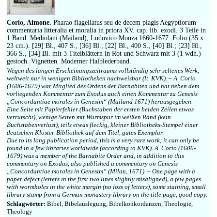
Impressum
Corio, Aimone.
Pharao flagellatus seu de decem plagis Aegyptiorum
commentaria litteralia et moralia in priora XV. cap. lib. exodi. 3 Teile in
1 Band. Mediolani (Mailand), Ludovico Monza 1660-1677. Folio (35 x
23 cm.). [29] Bl., 407 S., [36] Bl.; [22] Bl., 400 S., [40] Bl.; [23] Bl.,
366 S., [34] Bl. mit 3 Titelblättern in Rot und Schwarz mit 3 (1 wdh.)
gestoch. Vignetten. Moderner Halblederband.
Wegen des langen Erscheinungszeitraums vollständig sehr seltenes Werk;
weltweit nur in wenigen Bibliotheken nachweisbar (lt. KVK). – A. Corio
(1606-1679) war Mitglied des Ordens der Barnabiten und hat neben dem
vorliegenden Kommentar zum Exodus auch einen Kommentar zu Genesis
„Concordantiae morales in Genesim“ (Mailand 1671) herausgegeben. –
Eine Seite mit Papierfehler (Buchstaben der ersten beiden Zeilen etwas
verrutscht), wenige Seiten mit Wurmspur im weißen Rand (kein
Buchstabenverlust), teils etwas fleckig, kleiner Bibliotheks-Stempel einer
deutschen Kloster-Bibliothek auf dem Titel, gutes Exemplar.
Due to its long publication period, this is a very rare work; it can only be
found in a few libraries worldwide (according to KVK). A. Corio (1606-
1679) was a member of the Barnabite Order and, in addition to this
commentary on Exodus, also published a commentary on Genesis
„Concordantiae morales in Genesim“ (Milan, 1671). – One page with a
paper defect (letters in the first two lines slightly misaligned), a few pages
with wormholes in the white margin (no loss of letters), some staining, small
library stamp from a German monastery library on the title page, good copy.
Schlagwörter:
Bibel, Bibelauslegung, Bibelkonkordanzen, Theologie,
Theology