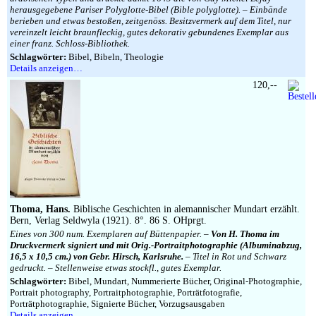
herausgegebene Pariser Polyglotte-Bibel (Bible polyglotte). – Einbände
berieben und etwas bestoßen, zeitgenöss. Besitzvermerk auf dem Titel, nur
vereinzelt leicht braunfleckig, gutes dekorativ gebundenes Exemplar aus
einer franz. Schloss-Bibliothek.
Schlagwörter:
Bibel, Bibeln, Theologie
Details anzeigen…
120,--
Thoma, Hans.
Biblische Geschichten in alemannischer Mundart erzählt.
Bern, Verlag Seldwyla (1921). 8°. 86 S. OHprgt.
Eines von 300 num. Exemplaren auf Büttenpapier. –
Von H. Thoma im
Druckvermerk signiert und mit Orig.-Portraitphotographie (Albuminabzug,
16,5 x 10,5 cm.) von Gebr. Hirsch, Karlsruhe.
– Titel in Rot und Schwarz
gedruckt. – Stellenweise etwas stockfl., gutes Exemplar.
Schlagwörter:
Bibel, Mundart, Nummerierte Bücher, Original-Photographie,
Portrait photography, Portraitphotographie, Porträtfotografie,
Porträtphotographie, Signierte Bücher, Vorzugsausgaben
Details anzeigen…