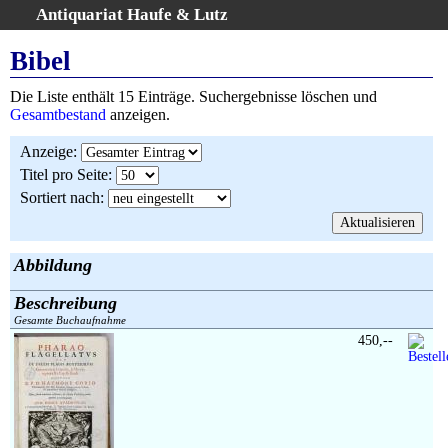
Antiquariat Haufe & Lutz
:
Volltextsuche
Bibel
Home
Die Liste enthält 15 Einträge. Suchergebnisse löschen und
Gesamtbestand
Gesamtbestand
anzeigen.
Erweiterte Suche
Anzeige
:
Kategorien
Titel pro Seite
:
Schlagwörter
Sortiert nach
:
Suchergebnisse
Warenkorb
AGB
Abbildung
Widerruf
Beschreibung
Über uns
Gesamte Buchaufnahme
Aktuelle Kataloge
450,--
Kontakt
Ankauf
Links