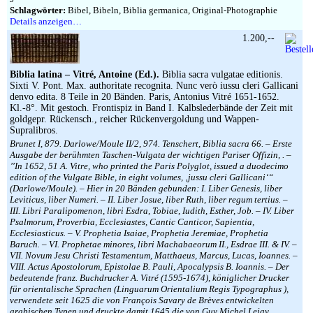
Schlagwörter:
Bibel, Bibeln, Biblia germanica, Original-Photographie
Details anzeigen…
1.200,--
Biblia latina – Vitré, Antoine (Ed.).
Biblia sacra vulgatae editionis.
Sixti V. Pont. Max. authoritate recognita. Nunc verò iussu cleri Gallicani
denvo edita. 8 Teile in 20 Bänden. Paris, Antonius Vitré 1651-1652.
Kl.-8°. Mit gestoch. Frontispiz in Band I. Kalbslederbände der Zeit mit
goldgepr. Rückensch., reicher Rückenvergoldung und Wappen-
Supralibros.
Brunet I, 879. Darlowe/Moule II/2, 974. Tenschert, Biblia sacra 66. – Erste
Ausgabe der berühmten Taschen-Vulgata der wichtigen Pariser Offizin, . –
’’In 1652, 51 A. Vitre, who printed the Paris Polyglot, issued a duodecimo
edition of the Vulgate Bible, in eight volumes, ‚jussu cleri Gallicani‘“
(Darlowe/Moule). – Hier in 20 Bänden gebunden: I. Liber Genesis, liber
Leviticus, liber Numeri. – II. Liber Josue, liber Ruth, liber regum tertius. –
III. Libri Paralipomenon, libri Esdra, Tobiae, Iudith, Esther, Job. – IV. Liber
Psalmorum, Proverbia, Ecclesiastes, Cantic Canticor, Sapientia,
Ecclesiasticus. – V. Prophetia Isaiae, Prophetia Jeremiae, Prophetia
Baruch. – VI. Prophetae minores, libri Machabaeorum II., Esdrae III. & IV. –
VII. Novum Jesu Christi Testamentum, Matthaeus, Marcus, Lucas, Ioannes. –
VIII. Actus Apostolorum, Epistolae B. Pauli, Apocalypsis B. Ioannis. – Der
bedeutende franz. Buchdrucker A. Vitré (1595-1674), königlicher Drucker
für orientalische Sprachen (Linguarum Orientalium Regis Typographus ),
verwendete seit 1625 die von François Savary de Brèves entwickelten
arabischen Typen und druckte damit 1645 die von Guy Michel Lejay