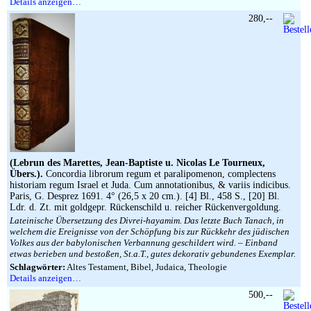
Details anzeigen…
280,--
(Lebrun des Marettes, Jean-Baptiste u. Nicolas Le Tourneux,
Übers.).
Concordia librorum regum et paralipomenon, complectens
historiam regum Israel et Juda. Cum annotationibus, & variis indicibus.
Paris, G. Desprez 1691. 4° (26,5 x 20 cm.). [4] Bl., 458 S., [20] Bl.
Ldr. d. Zt. mit goldgepr. Rückenschild u. reicher Rückenvergoldung.
Lateinische Übersetzung des Divrei-hayamim. Das letzte Buch Tanach, in
welchem die Ereignisse von der Schöpfung bis zur Rückkehr des jüdischen
Volkes aus der babylonischen Verbannung geschildert wird. – Einband
etwas berieben und bestoßen, St.a.T., gutes dekorativ gebundenes Exemplar.
Schlagwörter:
Altes Testament, Bibel, Judaica, Theologie
Details anzeigen…
500,--