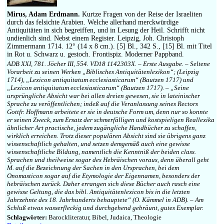
Mirus, Adam Erdmann.
Kurtze Fragen von der Reise der Israeliten
durch das felsichte Arabien. Welche allerhand merckwürdige
Antiquitäten in sich begreiffen, und in Lesung der Heil. Schrifft nicht
undienlich sind. Nebst einem Register. Leipzig, Joh. Christoph
Zimmermann 1714. 12° (14 x 8 cm.). [5] Bl., 342 S., [15] Bl. mit Titel
in Rot u. Schwarz u. gestoch. Frontispiz. Moderner Pappband.
ADB XXI, 781. Jöcher III, 554. VD18 1142303X. – Erste Ausgabe. – Seltene
Vorarbeit zu seinen Werken „Biblisches Antiquitätenlexikon“; (Leipzig
1714), „Lexicon antiquitatum ecclesiasticarum“ (Bautzen 1717) und
„Lexicon antiquitatum ecclesiasticarum“ (Bautzen 1717). – „Seine
ursprüngliche Absicht war bei allen dreien gewesen, sie in lateinischer
Sprache zu veröffentlichen; indeß auf die Veranlassung seines Rectors
Gottfr. Hoffmann arbeitete er sie in deutsche Form um, denn nur so konnte
er seinen Zweck, zum Ersatz der schmerfälligen und kostspieligen Reallexika
ähnlicher Art practische, jedem zugängliche Handbücher zu schaffen,
wirklich erreichen. Trotz dieser populären Absicht sind sie übrigens ganz
wissenschaftlich gehalten, und setzen demgemäß auch eine gewisse
wissenschaftliche Bildung, namentlich die Kenntniß der beiden class.
Sprachen und theilweise sogar des Hebräischen voraus, denn überall geht
M. auf die Bezeichnung der Sachen in den Ursprachen, bei dem
Onomasticon sogar auf die Etymologie der Eigennamen, besonders der
hebräischen zurück. Daher errangen sich diese Bücher auch rasch eine
gewisse Geltung, die das bibl. Antiquitätenlexicon bis in die letzten
Jahrzehnte des 18. Jahrhunderts behauptete“ (O. Kämmel in ADB). – Am
Schluß etwas wasserfleckig und durchgehend gebräunt, gutes Exemplar.
Schlagwörter:
Barockliteratur, Bibel, Judaica, Theologie