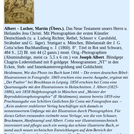
Albert – Luther, Martin (Übers.).
Das Neue Testament unsers Herrn u.
Heilandes Jesu Christi. Mit Photographien der ersten Künstler
Deutschlands (u. a. Ludwig Richter, Rethel, Schnorr v. Carolsfeld,
Strähuber und G. Jäger). Stuttgart u. München, Bibelanstalt der J. G.
Cotta’schen Buchhandlung o. J. (1860). 8°. Titel in Rot und Schwarz,
484 S., [2] Bl. mit 44 (2 ganzs.) mont. Orig.-Photographien
(Abuminabzüge, meist ca. 5,5 x 6 cm.) von
Joseph Albert
. Blindgepr.
Chagrin-Ledereinband mit 8 goldgepr. Monogrammen „NT“ in den
Ecken, Steh- und Innenkantenvergoldung und Goldschnitt.
Heidtmann, Wie das Photo ins Buch kam 1444. – Die ersten deutschen Bibel-
Illustrationen in Fotografie. 1869 erschien eine zweite Ausgabe, ergänzt mit
„Der Psalter“ bei Brockhaus in Leipzig. 1850 erschien bei Cotta eine
Quartausgabe mit den Illustrationen in Holzschnitten. J. Albert (1825-
1886), seit 1858 Hofphotograph in München und „Meister der
Reproduktionsphotographie“ (F. Heidtmann), stattete bereits 1859 eine
Prachtausgabe von Schillers Gedichten für Cotta mit Fotografien aus. –
„Kein anderer etablierter Verlag beschäftigte sich damals in
nennenswertem Umfange mit der Illustration durch Photographien. Für
dieses Gebiet entstanden vielmehr neue Verlage, wie die von Schauer,
Bruckmann, Hanfstaengl und Albert. Cotta war illustrationstechnisch
interessiert und pflegte auch ein wenig das schöne illustrierte Buch, er
stand auch neuen technischen Entwicklungen auf dem Bereich der