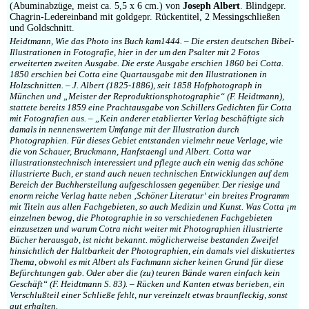
(Abuminabzüge, meist ca. 5,5 x 6 cm.) von
Joseph Albert
. Blindgepr.
Chagrin-Ledereinband mit goldgepr. Rückentitel, 2 Messingschließen
und Goldschnitt.
Heidtmann, Wie das Photo ins Buch kam1444. – Die ersten deutschen Bibel-
Illustrationen in Fotografie, hier in der um den Psalter mit 2 Fotos
erweiterten zweiten Ausgabe. Die erste Ausgabe erschien 1860 bei Cotta.
1850 erschien bei Cotta eine Quartausgabe mit den Illustrationen in
Holzschnitten. – J. Albert (1825-1886), seit 1858 Hofphotograph in
München und „Meister der Reproduktionsphotographie“ (F. Heidtmann),
stattete bereits 1859 eine Prachtausgabe von Schillers Gedichten für Cotta
mit Fotografien aus. – „Kein anderer etablierter Verlag beschäftigte sich
damals in nennenswertem Umfange mit der Illustration durch
Photographien. Für dieses Gebiet entstanden vielmehr neue Verlage, wie
die von Schauer, Bruckmann, Hanfstaengl und Albert. Cotta war
illustrationstechnisch interessiert und pflegte auch ein wenig das schöne
illustrierte Buch, er stand auch neuen technischen Entwicklungen auf dem
Bereich der Buchherstellung aufgeschlossen gegenüber. Der riesige und
enorm reiche Verlag hatte neben ‚Schöner Literatur‘ ein breites Programm
mit Titeln aus allen Fachgebieten, so auch Medizin und Kunst. Was Cotta ¡m
einzelnen bewog, die Photographie in so verschiedenen Fachgebieten
einzusetzen und warum Cotra nicht weiter mit Photographien illustrierte
Bücher herausgab, ist nicht bekannt. möglicherweise bestanden Zweifel
hinsichtlich der Haltbarkeit der Photographien, ein damals viel diskutiertes
Thema, obwohl es mit Albert als Fachmann sicher keinen Grund für diese
Befürchtungen gab. Oder aber die (zu) teuren Bände waren einfach kein
Geschäft“ (F. Heidtmann S. 83). – Rücken und Kanten etwas berieben, ein
Verschlußteil einer Schließe fehlt, nur vereinzelt etwas braunfleckig, sonst
gut erhalten.