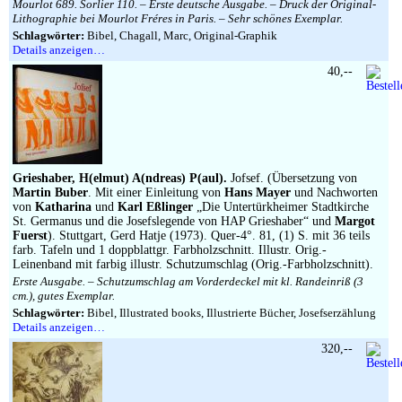
Mourlot 689. Sorlier 110. – Erste deutsche Ausgabe. – Druck der Original-
Lithographie bei Mourlot Fréres in Paris. – Sehr schönes Exemplar.
Schlagwörter:
Bibel, Chagall, Marc, Original-Graphik
Details anzeigen…
40,--
Grieshaber, H(elmut) A(ndreas) P(aul).
Jofsef. (Übersetzung von
Martin Buber
. Mit einer Einleitung von
Hans Mayer
und Nachworten
von
Katharina
und
Karl Eßlinger
„Die Untertürkheimer Stadtkirche
St. Germanus und die Josefslegende von HAP Grieshaber“ und
Margot
Fuerst
). Stuttgart, Gerd Hatje (1973). Quer-4°. 81, (1) S. mit 36 teils
farb. Tafeln und 1 doppblattgr. Farbholzschnitt. Illustr. Orig.-
Leinenband mit farbig illustr. Schutzumschlag (Orig.-Farbholzschnitt).
Erste Ausgabe. – Schutzumschlag am Vorderdeckel mit kl. Randeinriß (3
cm.), gutes Exemplar.
Schlagwörter:
Bibel, Illustrated books, Illustrierte Bücher, Josefserzählung
Details anzeigen…
320,--