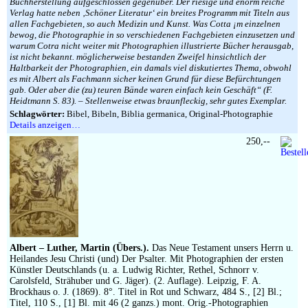
Buchherstellung aufgeschlossen gegenüber. Der riesige und enorm reiche
Verlag hatte neben ‚Schöner Literatur‘ ein breites Programm mit Titeln aus
allen Fachgebieten, so auch Medizin und Kunst. Was Cotta ¡m einzelnen
bewog, die Photographie in so verschiedenen Fachgebieten einzusetzen und
warum Cotra nicht weiter mit Photographien illustrierte Bücher herausgab,
ist nicht bekannt. möglicherweise bestanden Zweifel hinsichtlich der
Haltbarkeit der Photographien, ein damals viel diskutiertes Thema, obwohl
es mit Albert als Fachmann sicher keinen Grund für diese Befürchtungen
gab. Oder aber die (zu) teuren Bände waren einfach kein Geschäft“ (F.
Heidtmann S. 83). – Stellenweise etwas braunfleckig, sehr gutes Exemplar.
Schlagwörter:
Bibel, Bibeln, Biblia germanica, Original-Photographie
Details anzeigen…
250,--
Albert – Luther, Martin (Übers.).
Das Neue Testament unsers Herrn u.
Heilandes Jesu Christi (und) Der Psalter. Mit Photographien der ersten
Künstler Deutschlands (u. a. Ludwig Richter, Rethel, Schnorr v.
Carolsfeld, Strähuber und G. Jäger). (2. Auflage). Leipzig, F. A.
Brockhaus o. J. (1869). 8°. Titel in Rot und Schwarz, 484 S., [2] Bl.;
Titel, 110 S., [1] Bl. mit 46 (2 ganzs.) mont. Orig.-Photographien