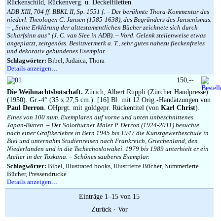
Rückenschild, Rückenverg. u. Deckelfiletten.
ADB XIII, 704 ff. BBKL II, Sp. 1551 f. – Der berühmte Thora-Kommentar des
niederl. Theologen C. Jansen (1585-1638), des Begründers des Jansenismus.
– „Seine Erklärung der alttestamentlichen Bücher zeichnete sich durch
Scharfsinn aus“ (J. C. van Slee in ADB). – Vord. Gelenk stellenweise etwas
angeplatzt, zeitgenöss. Besitzvermerk a. T., sehr gutes nahezu fleckenfreies
und dekorativ gebundenes Exemplar.
Schlagwörter:
Bibel, Judaica, Thora
Details anzeigen…
150,--
Die Weihnachtsbotschaft.
Zürich, Albert Ruppli (Zürcher Handpresse)
(1950). Gr.-4° (35 x 27,5 cm.). [16] Bl. mit 12 Orig.-Handätzungen von
Paul Derron
. OHprgt. mit goldgepr. Rückentitel (von
Karl Christ
).
Eines von 100 num. Exemplaren auf vorne und unten unbeschnittenes
Japan-Bütten. – Der Solothurner Maler P. Derron (1924-2011) besuchte
nach einer Grafikerlehre in Bern 1945 bis 1947 die Kunstgewerbeschule in
Biel und unternahm Studienreisen nach Frankreich, Griechenland, den
Niederlanden und in die Tschechoslowakei. 1979 bis 1989 unterhielt er ein
Atelier in der Toskana. – Schönes sauberes Exemplar.
Schlagwörter:
Bibel, Illustrated books, Illustrierte Bücher, Nummerierte
Bücher, Pressendrucke
Details anzeigen…
Einträge 1–15 von 15
Zurück
·
Vor