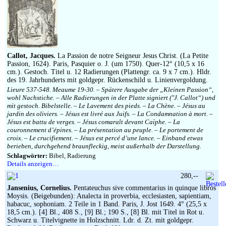
Callot, Jacques.
La Passion de notre Seigneur Jesus Christ. (La Petite
Passion, 1624). Paris, Pasquier o. J. (um 1750). Quer-12° (10,5 x 16
cm.). Gestoch. Titel u. 12 Radierungen (Plattengr. ca. 9 x 7 cm.). Hldr.
des 19. Jahrhunderts mit goldgepr. Rückenschild u. Linienvergoldung.
Lieure 537-548. Meaume 19-30. – Spätere Ausgabe der „Kleinen Passion“,
wohl Nachstiche. – Alle Radierungen in der Platte signiert (″J. Callot“) und
mit gestoch. Bibelstelle. – Le Lavement des pieds. – La Chène. – Jésus au
jardin des oliviers. – Jésus est livré aux Juifs. – La Condamnation à mort. –
Jésus est battu de verges. – Jésus comaraît devant Caïphe. – La
couronnement d’épines. – La présentation au peuple. – Le portement de
croix. – Le crucifiement. – Jésus est percé d’une lance. – Einband etwas
berieben, durchgehend braunfleckig, meist außerhalb der Darstellung.
Schlagwörter:
Bibel, Radierung
Details anzeigen…
280,--
Jansenius, Cornelius.
Pentateuchus sive commentarius in quinque libros
Moysis. (Beigebunden): Analecta in proverbia, ecclesiasten, sapientiam,
habacuc, sophoniam. 2 Teile in 1 Band. Paris, J. Jost 1649. 4° (25,5 x
18,5 cm.). [4] Bl., 408 S., [9] Bl.; 190 S., [8] Bl. mit Titel in Rot u.
Schwarz u. Titelvignette in Holzschnitt. Ldr. d. Zt. mit goldgepr.