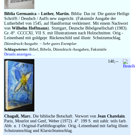
Biblia Germanica – Luther, Martin.
Biblia: Das ist: Die gantze Heilige
Schrifft / Deudsch / Auffs new zugericht. (Faksimile Ausgabe der
Lutherbibel von 1545, auf Handformat verkleinert. Mit einem Nachwort
von
Wilhelm Hoffmann
). Stuttgart, Deutsche Bibelgesellschaft (1983).
Gr.-8°. CCCCXI, VII S. mit Illustrationen nach Holzschnitten. Orig.-
Leinenband mit goldgepr. Rückenschild und illustr. Schutzumschlag.
Dünndruck-Ausgabe. – Sehr gutes Exemplar.
Schlagwörter:
Bibel, Bibeln, Dünndruck-Ausgaben, Faksimile
Details anzeigen…
140,--
Chagall, Marc.
Die biblische Botschaft. Vorwort von
Jean Chatelain
.
Paris, Mourlot und Genf, Weber (1972). 4°. 199 S. mit zahlr. teils farb.
Abb. u. 1 Original-Farblithographie. Orig.-Leinenband mit farbig illustr.
Schutzumschlag und Klarsichtumschlag.