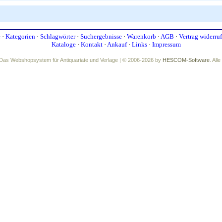
e
·
Kategorien
·
Schlagwörter
·
Suchergebnisse
·
Warenkorb
·
AGB
·
Vertrag widerru
Kataloge
·
Kontakt
·
Ankauf
·
Links
·
Impressum
Das Webshopsystem für Antiquariate und Verlage | © 2006-2026 by
HESCOM-Software
. All