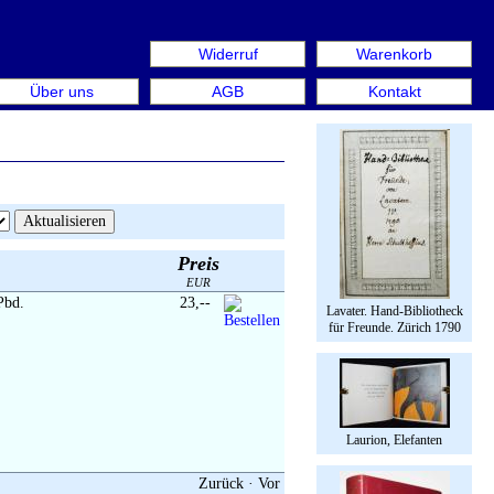
Widerruf
Warenkorb
n aus: Rare Book Week Berlin. Internationale Messe für B
Über uns
AGB
Kontakt
Preis
EUR
Pbd.
23,--
Lavater. Hand-Bibliotheck
für Freunde. Zürich 1790
Laurion, Elefanten
Zurück
·
Vor