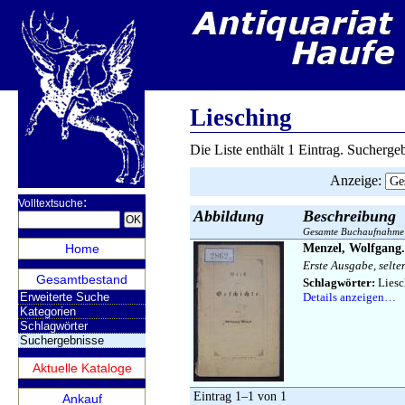
Liesching
Die Liste enthält 1 Eintrag. Sucherg
Anzeige
:
:
Volltextsuche
Abbildung
Beschreibung
Gesamte Buchaufnahme
Home
Menzel, Wolfgang.
Erste Ausgabe, selten
Gesamtbestand
Schlagwörter:
Liesc
Erweiterte Suche
Details anzeigen…
Kategorien
Schlagwörter
Suchergebnisse
Aktuelle Kataloge
Eintrag 1–1 von 1
Ankauf