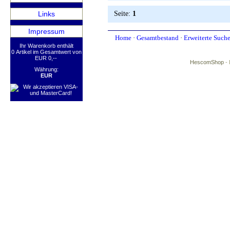
Links
Seite:
1
Impressum
Home
·
Gesamtbestand
·
Erweiterte Such
Ihr Warenkorb enthält
0 Artikel im Gesamtwert von
EUR 0,--
HescomShop
- 
Währung:
EUR