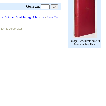
Gehe zu
:
fen
·
Widerrufsbelehrung
·
Über uns
·
Aktuelle
e Rechte vorbehalten.
Lesage, Geschichte des Gil
Blas von Santillana