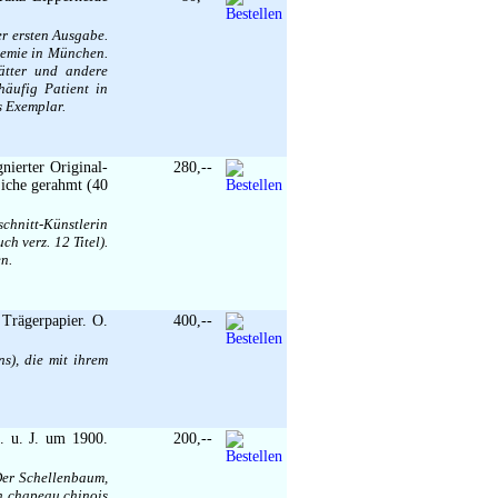
er ersten Ausgabe.
demie in München.
ätter und andere
häufig Patient in
s Exemplar.
nierter Original-
280,--
Eiche gerahmt (40
schnitt-Künstlerin
h verz. 12 Titel).
n.
 Trägerpapier. O.
400,--
s), die mit ihrem
O. u. J. um 1900.
200,--
Der Schellenbaum,
ch chapeau chinois