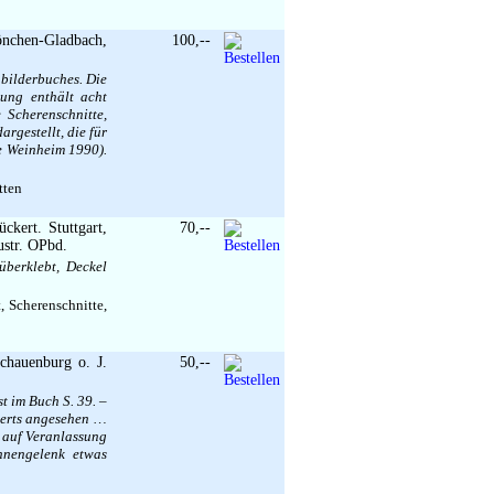
nchen-Gladbach,
100,--
nbilderbuches. Die
ung enthält acht
 Scherenschnitte,
rgestellt, die für
e Weinheim 1990).
tten
kert. Stuttgart,
70,--
ustr. OPbd.
überklebt, Deckel
, Scherenschnitte,
chauenburg o. J.
50,--
t im Buch S. 39. –
nderts angesehen …
d auf Veranlassung
nnengelenk etwas