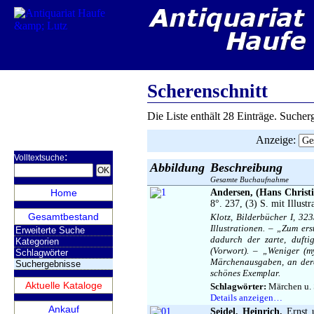
NEUE
Scherenschnitt
Die Liste enthält 28 Einträge. Suche
Anzeige
:
:
Volltextsuche
Abbildung
Beschreibung
Gesamte Buchaufnahme
Home
Andersen, (Hans Christi
8°. 237, (3) S. mit Illust
Gesamtbestand
Klotz, Bilderbücher I, 32
Illustrationen. – „Zum er
Erweiterte Suche
dadurch der zarte, duft
Kategorien
(Vorwort). – „Weniger (m
Schlagwörter
Märchenausgaben, an dere
Suchergebnisse
schönes Exemplar.
Aktuelle Kataloge
Schlagwörter:
Märchen u. S
Details anzeigen…
Ankauf
Seidel, Heinrich.
Ernst 