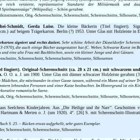
ine reich verzierte, repräsentative Standarte der Militärmusik und d
 Spielmannszüge“ (Wikipedia). – Schön gerahmt.
instrumente, Orig.-Scherenschnitte, Scherenschnitt, Scherenschnitte, Silhouette, 
hei-Schmidt, Gerda Luise.
Die kleine Bäckerin (Titel fingiert). Sign
 cm.) auf beigem Trägerkarton. Berlin (?) 1953. Unter Glas mit Holzleiste in 
karton signiert und rechts datiert.
Sehr schöne Arbeit der Düsseldorfer Scherens
3-1970), die auch einige Bücher ausgestattet hat (C. Weber, Schwarze Kunst im Buc
n und eine alte Frau mit Backblechen, sowie ein kleiner Junge und drei Gänzen.
nschnitte, Scherenschnitt, Scherenschnitte, Silhouette, Silhouetten
 fingiert). Original-Scherenschnitt (ca. 28 x 21 cm.) mit schwarzem u
n.
O. O. u. J. um 1900. Unter Glas mit dünner schwarzer Holzleiste gerahmt (3
ne Mädchen, die miteinander in einer Gasse tanzen, während ein Mann auf seiner Tr
nstern lehnenden Personen und einer Katze beobachtet. Im Hintergrund ist ein K
ekorative romantische Szene.
k, Orig.-Scherenschnitte, Scherenschnitt, Scherenschnitte, Silhouette, Silhouetten
aus Seelchens Kinderjahren. Aus „Die Heilige und ihr Narr“. Geschnitten v
 Hartmann & Merten o. J. (um 1920). 4°. [26] S. mit Scherenschnitt-Illustra
uch S. 25. – Rücken etwas aufgehellt, sehr gutes Exemplar.
er, Scherenschnitt, Scherenschnitte, Silhouetten