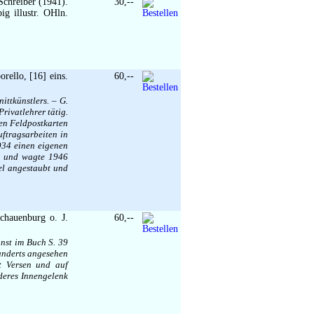
chreiber (1941).
30,--
ig illustr. OHln.
orello, [16] eins.
60,--
ittkünstlers. – G.
rivatlehrer tätig.
nen Feldpostkarten
ftragsarbeiten in
934 einen eigenen
en und wagte 1946
el angestaubt und
chauenburg o. J.
60,--
unst im Buch S. 39
hunderts angesehen
t Versen und auf
deres Innengelenk