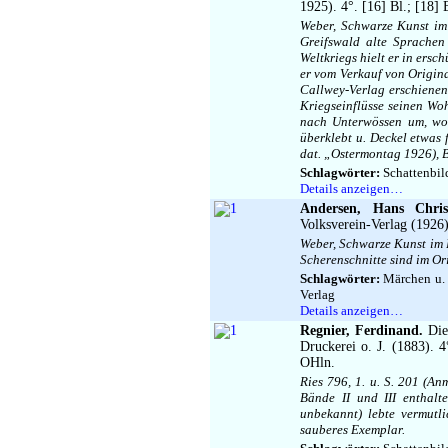
1925). 4°. [16] Bl.; [18] 
Weber, Schwarze Kunst im 
Greifswald alte Sprachen
Weltkriegs hielt er in ersc
er vom Verkauf von Origina
Callwey-Verlag erschienen
Kriegseinflüsse seinen Wo
nach Unterwössen um, wo 
überklebt u. Deckel etwas 
dat. „Ostermontag 1926), B
Schlagwörter:
Schattenbild
Details anzeigen…
Andersen, Hans Chris
Volksverein-Verlag (1926)
Weber, Schwarze Kunst im B
Scherenschnitte sind im Or
Schlagwörter:
Märchen u. S
Verlag
Details anzeigen…
Regnier, Ferdinand.
Die 
Druckerei o. J. (1883). 4°
OHln.
Ries 796, 1. u. S. 201 (An
Bände II und III enthalte
unbekannt) lebte vermutl
sauberes Exemplar.