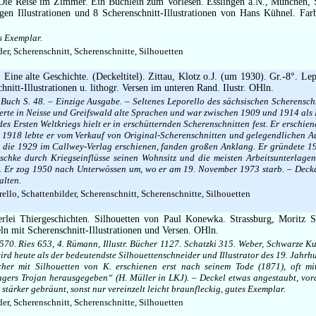
ie Reise im Zimmer. Ein Büchlein zum Vorlesen. Esslingen a.N., München, S
gen Illustrationen und 8 Scherenschnitt-Illustrationen von Hans Kühnel. Farb
s Exemplar.
er, Scherenschnitt, Scherenschnitte, Silhouetten
 Eine alte Geschichte. (Deckeltitel). Zittau, Klotz o.J. (um 1930). Gr.-8°. Lep
hnitt-Illustrationen u. lithogr. Versen im unteren Rand. Ilustr. OHln.
uch S. 48. – Einzige Ausgabe. – Seltenes Leporello des sächsischen Scherenschn
erte in Neisse und Greifswald alte Sprachen und war zwischen 1909 und 1914 als P
es Ersten Weltkriegs hielt er in erschütternden Scherenschnitten fest. Er erschie
h 1918 lebte er vom Verkauf von Original-Scherenschnitten und gelegendlichen Au
, die 1929 im Callwey-Verlag erschienen, fanden großen Anklang. Er gründete 1
ischke durch Kriegseinflüsse seinen Wohnsitz und die meisten Arbeitsunterlag
u. Er zog 1950 nach Unterwössen um, wo er am 19. November 1973 starb. – Deck
alten.
ello, Schattenbilder, Scherenschnitt, Scherenschnitte, Silhouetten
rlei Thiergeschichten. Silhouetten von Paul Konewka. Strassburg, Moritz S
eln mit Scherenschnitt-Illustrationen und Versen. OHln.
570. Ries 653, 4. Rümann, Illustr. Bücher 1127. Schatzki 315. Weber, Schwarze K
 wird heute als der bedeutendste Silhouettenschneider und Illustrator des 19. Jahr
er mit Silhouetten von K. erschienen erst nach seinem Tode (1871), oft mi
gers Trojan herausgegeben“ (H. Müller in LKJ). – Deckel etwas angestaubt, vor
t stärker gebräunt, sonst nur vereinzelt leicht braunfleckig, gutes Exemplar.
er, Scherenschnitt, Scherenschnitte, Silhouetten