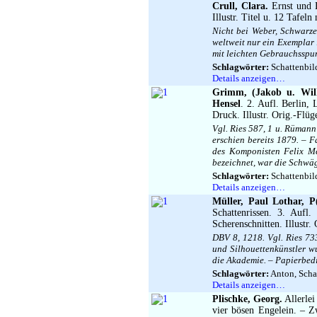
Crull, Clara.
Ernst und L
Illustr. Titel u. 12 Tafeln
Nicht bei Weber, Schwarze
weltweit nur ein Exemplar 
mit leichten Gebrauchsspur
Schlagwörter:
Schattenbild
Details anzeigen…
Grimm, (Jakob u. Wil
Hensel
. 2. Aufl. Berlin, 
Druck. Illustr. Orig.-Flü
Vgl. Ries 587, 1 u. Rümann
erschien bereits 1879. – 
des Komponisten Felix Me
bezeichnet, war die Schwä
Schlagwörter:
Schattenbild
Details anzeigen…
Müller, Paul Lothar, P
Schattenrissen. 3. Aufl
Scherenschnitten. Illustr.
DBV 8, 1218. Vgl. Ries 733
und Silhouettenkünstler w
die Akademie. – Papierbedi
Schlagwörter:
Anton, Schat
Details anzeigen…
Plischke, Georg.
Allerlei
vier bösen Engelein. – 