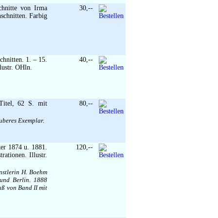
chnitte von Irma
30,--
nschnitten. Farbig
hnitten. 1. – 15.
40,--
lustr. OHln.
Titel, 62 S. mit
80,--
auberes Exemplar.
ker 1874 u. 1881.
120,--
rationen. Illustr.
nstlerin H. Boehm
und Berlin. 1888
uß von Band II mit