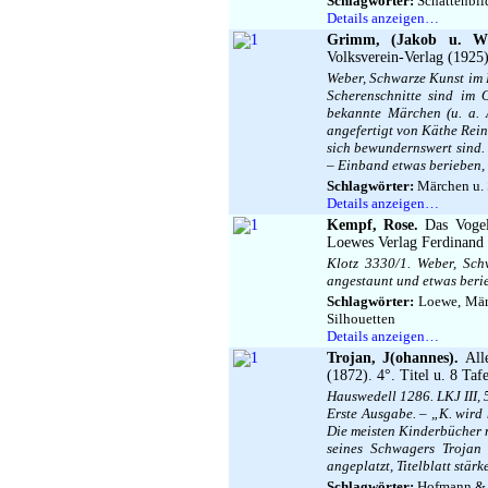
Schlagwörter:
Schattenbild
Details anzeigen…
Grimm, (Jakob u. Wi
Volksverein-Verlag (1925)
Weber, Schwarze Kunst im B
Scherenschnitte sind im
bekannte Märchen (u. a. 
angefertigt von Käthe Reine
sich bewundernswert sind.
– Einband etwas berieben, f
Schlagwörter:
Märchen u. S
Details anzeigen…
Kempf, Rose.
Das Vogelh
Loewes Verlag Ferdinand Ca
Klotz 3330/1. Weber, Sch
angestaunt und etwas berie
Schlagwörter:
Loewe, Märc
Silhouetten
Details anzeigen…
Trojan, J(ohannes).
Alle
(1872). 4°. Titel u. 8 Taf
Hauswedell 1286. LKJ III, 
Erste Ausgabe. – „K. wird 
Die meisten Kinderbücher m
seines Schwagers Trojan
angeplatzt, Titelblatt stär
Schlagwörter:
Hofmann & C