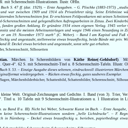
Bl. mit Scherenschnitt-Illustrationen. Ilustr. OHln.
Buch S. 47 ff. (dat. 1929). – Erste Ausgaben. – G. Plischke (1883-1973) „studie
 und war zwischen 1909 und 1914 als Privatlehrer tätig. Seine Erlebnisse w
hütternden Scherenschnitten fest. Er erschienen Feldpostkarten mit seinen Schnitte
l-Scherenschnitten und gelegendlichen Auftragsarbeiten in Zittau. Zwei Kinderb
, fanden großen Anklang. Er gründete 1934 einen eigenen Verlag. 1945 verlor 
hnsitz und die meisten Arbeitsunterlagen und wagte 1946 einen Neuanfang in Zi
er am 19. November 1973 starb“ (C. Weber). – Band I am Kapital und Fuß mi
fleckig und angestaubt, stellenweise etwas braunfleckig, beide Bände mit priv. 
and II: Deckel etwas berieben und angestaubt, sonst sehr gut erhalten.
er, Scherenschnitt, Silhouetten
tian.
Märchen. In Scherenbildern von
Käthe Reine(-Gehlsdorf)
. Mö
. Quer-4°. 62 S. mit Scherenschnitt-Titel u. 8 Scherenschnitt-Tafeln. Illustr. 
uch S. 53. – Einzige Ausgabe dieses seltenen, eindrucksvoll illustrierten Märche
iginalformat wiedergegeben. – Rücken etwas fleckig, gutes sauberes Exemplar.
agen, Märchenbilderbücher, Schattenbild, Schattenbilder, Scherenschnitt, Silhoue
kleine Welt. Original-Zeichnungen und Gedichte. I. Band (von 3). Trier, Ver
. Titel u. 10 Tafeln mit 9 Scherenschnitt-Illustrationen u. 1 Illustration in Li
m. zu Band II u. III). Nicht bei Weber, Schwarze Kunst im Buch. – Erste Ausgabe, 
n keine Scherenschnitt-Illustrationen sondern „helle Lichtdrucke“. – F. Regn
ich in Nürnberg. – Deckel etwas braunfleckig u. berieben, papierbedingt etwa