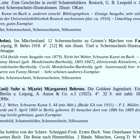
otte. Eine Geschichte in zwölf Schattenbildern. Rostock, G. B. Leopold o. 
 mit Scherenschnitt-Illustrationen. Illustr. OKart.
 Kunst im Buch u. anderen einschl. Bibliographien. – Einzige Ausgabe, sehr sel
in der Universitätsbibliothek Rostock nachweisen (dat. ca. 1910). – Umschlag et
en, gutes Exemplar.
er, Scherenschnitt, Scherenschnitte, Silhouetten
helm).
Ins Märchenland. 12 Scherenschnitte zu Grimm’s Märchen von
Fa
Leipzig, B. Behrs 1918. 4°. [12] Bl. mit illustr. Titel u. Scherenschnitt-Illust
gelmappe.
 654 (beide erste Ausgabe von 1879). Nicht bei Weber, Schwarze Kunst im Buch. –
Fanny Hensel (geb. Mendelssohn-Bartholdy, 1805-1847), diletierende Künstlerin, 
ndelssohn-Bartholdy. Cecile Mendelssohn-Bartholdy (geb. Jeanrenaud) hier ir
gerin von Fanny Hensel. – Sehr schönes sauberes Exemplar.
er, Scherenschnitt, Scherenschnitte, Silhouetten
(aul) Suhr u. M(arie) M(argarete) Behrens.
Die Goldene Jugendzeit. Ei
. Berlin u. Leipzig, A. Anton & Co. o.J. (1925). 4°. 32 S. mit zahlr. Ill
 OHln.
, 2. Weber, Schwarze Kunst S. 44 (mit Abb.). (Beide EA von 1911). – P. L. Müller, 
urde am 9. April 1869 in Berlin geboren. Er besuchte dort von 1886 bis 1889 di
ngt leicht gebräunt, gutes Exemplar.
tenbild, Schattenbilder, Scherenschnitt, Silhouetten
 ha holdrio von der Schere: Schnippel-Froh. Erstes Buch: Vom Osterhasen Sch
Zweites Buch: Die Reise nach Himmelblau. 2 Bände. München, Georg D. W. 