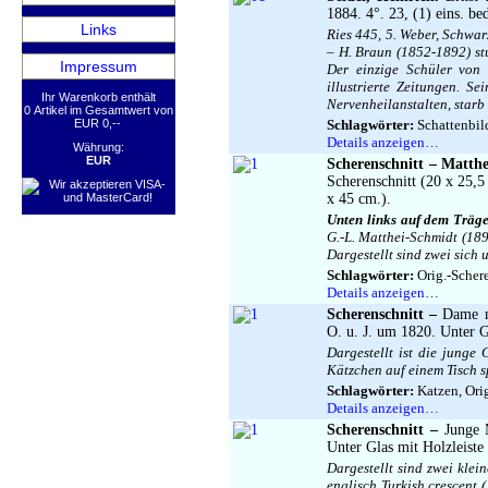
1884. 4°. 23, (1) eins. bed
Links
Ries 445, 5. Weber, Schwar
– H. Braun (1852-1892) st
Impressum
Der einzige Schüler von
illustrierte Zeitungen. S
Ihr Warenkorb enthält
Nervenheilanstalten, starb
0 Artikel im Gesamtwert von
EUR 0,--
Schlagwörter:
Schattenbild
Details anzeigen…
Währung:
EUR
Scherenschnitt – Matth
Scherenschnitt (20 x 25,5
x 45 cm.).
Unten links auf dem Träger
G.-L. Matthei-Schmidt (189
Dargestellt sind zwei sich
Schlagwörter:
Orig.-Schere
Details anzeigen…
Scherenschnitt –
Dame m
O. u. J. um 1820. Unter G
Dargestellt ist die junge
Kätzchen auf einem Tisch sp
Schlagwörter:
Katzen, Orig
Details anzeigen…
Scherenschnitt –
Junge 
Unter Glas mit Holzleiste
Dargestellt sind zwei kle
englisch Turkish crescent 