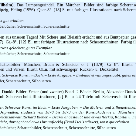
lhelm).
Das Lumpengesindel. Ein Märchen. Bilder sind farbige Scherens
ipzig, Heling (1956). Quer-8°. [18] S. mit farbigen Illustrationen nach Schere
t gut erhalten.
erbücher, Scherenschnitt, Scherenschnitte
n aus unseren Tagen! Mit Schere und Bleistift erdacht und aus Buntpapier gesc
). Gr.-8°. [12] Bl. mit farbigen Illustrationen nach Scherenschnitten. Farbig il
twas gelockert, gutes Exemplar.
erbücher, Scherenschnitt, Scherenschnitte
attenbilder. München, Braun & Schneider o. J. (1879). Gr.-8°. Illustr. 
nen und Versen. Illustr. OLn. mit schwarzgepr. Rücken- u. Deckeltitel.
r, Schwarze Kunst im Buch. – Erste Ausgabe. – Einband etwas angestaubt, gutes s
er, Scherenschnitt, Silhouetten
.
Dunkle Bilder. Erster (und zweiter) Band. 2 Bände. Berlin, Alexander Dunc
it Scherenschnitt-Illustrationen; [2] Bl. u. 24 Tafeln mit Scherenschnitt-Illust
ber, Schwarze Kunst im Buch. – Erste Ausgaben. – Die Malerin und Silhouettenkü
 Ostpreußen, studierte von 1870 bis 1873 an der Kunstakademie in München 
n Rechtsanwalt Richard Bieber. – Deckel angestaubt und etwas fleckig, Kapital u. F
ebt, durchgehend etwas braunfleckig (Band I teils stärker), sonst gut erhalten.
rbücher, Schattenbilder, Scherenschnitt, Scherenschnitte, Silhouetten