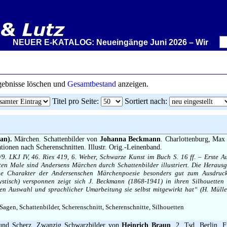
R E-KATALOG: Neueingänge Juni 2026 – Wir stellen aus: Ra
rgebnisse löschen und
Gesamtbestand
anzeigen.
Titel pro Seite
:
Sortiert nach
:
an).
Märchen. Schattenbilder von
Johanna Beckmann
. Charlottenburg, Max
rationen nach Scherenschnitten. Illustr. Orig.-Leinenband.
3/9. LKJ IV, 46. Ries 419, 6. Weber, Schwarze Kunst im Buch S. 16 ff. – Erste A
sten Male sind Andersens Märchen durch Schattenbilder illustriert. Die Heraus
ige Charakter der Andersenschen Märchenpoesie besonders gut zum Ausdruc
ystisch) versponnen zeigt sich J. Beckmann (1868-1941) in ihren Silhouetten
n Auswahl und sprachlicher Umarbeitung sie selbst mitgewirkt hat“ (H. Mülle
agen, Schattenbilder, Scherenschnitt, Scherenschnitte, Silhouetten
und Scherz. Zwanzig Schwarzbilder von
Heinrich Braun
. 2. Tsd. Berlin, 