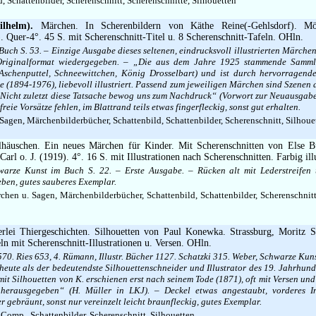
, Schattenbilder, Scherenschnitt, Scherenschnitte, Silhouetten
lhelm).
Märchen. In Scherenbildern von Käthe Reine(-Gehlsdorf). Mö
. Quer-4°. 45 S. mit Scherenschnitt-Titel u. 8 Scherenschnitt-Tafeln. OHln.
uch S. 53. – Einzige Ausgabe dieses seltenen, eindrucksvoll illustrierten Märche
 Originalformat wiedergegeben. – „Die aus dem Jahre 1925 stammende Samml
Aschenputtel, Schneewittchen, König Drosselbart) und ist durch hervorragende
 (1894-1976), liebevoll illustriert. Passend zum jeweiligen Märchen sind Szenen da
 Nicht zuletzt diese Tatsache bewog uns zum Nachdruck“ (Vorwort zur Neuausgab
reie Vorsätze fehlen, im Blattrand teils etwas fingerfleckig, sonst gut erhalten.
agen, Märchenbilderbücher, Schattenbild, Schattenbilder, Scherenschnitt, Silhoue
äuschen. Ein neues Märchen für Kinder. Mit Scherenschnitten von Else Büc
rl o. J. (1919). 4°. 16 S. mit Illustrationen nach Scherenschnitten. Farbig ill
warze Kunst im Buch S. 22. – Erste Ausgabe. – Rücken alt mit Lederstreifen 
ben, gutes sauberes Exemplar.
hen u. Sagen, Märchenbilderbücher, Schattenbild, Schattenbilder, Scherenschnitt
rlei Thiergeschichten. Silhouetten von Paul Konewka. Strassburg, Moritz S
eln mit Scherenschnitt-Illustrationen u. Versen. OHln.
570. Ries 653, 4. Rümann, Illustr. Bücher 1127. Schatzki 315. Weber, Schwarze Kuns
heute als der bedeutendste Silhouettenschneider und Illustrator des 19. Jahrhu
it Silhouetten von K. erschienen erst nach seinem Tode (1871), oft mit Versen un
 herausgegeben“ (H. Müller in LKJ). – Deckel etwas angestaubt, vorderes I
ker gebräunt, sonst nur vereinzelt leicht braunfleckig, gutes Exemplar.
omp., Schattenbilder, Scherenschnitt, Silhouetten