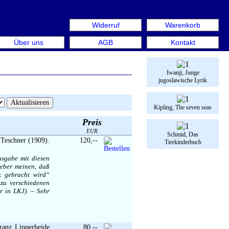
Widerruf
Warenkorb
re Book Week Berlin. Internationale Messe für Bücher & Gr
Über uns
AGB
Kontakt
Iwanji, Junge
jugoslawische Lyrik
Kipling, The seven seas
Preis
EUR
Schmid, Das
 Teschner (1909).
120,--
Tierkinderbuch
usgabe mit diesen
geber meinen, daß
k gebracht wird“
 zu verschiedenen
r in LKJ). – Sehr
Franz Lipperheide
80,--