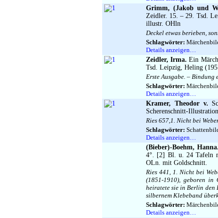
Grimm, (Jakob und Wi
Zeidler. 15. – 29. Tsd. Le
illustr. OHln
Deckel etwas berieben, sons
Schlagwörter:
Märchenbild
Details anzeigen…
Zeidler, Irma.
Ein Märche
Tsd. Leipzig, Heling (1957
Erste Ausgabe. – Bindung e
Schlagwörter:
Märchenbild
Details anzeigen…
Kramer, Theodor v.
Sch
Scherenschnitt-Illustratio
Ries 657,1. Nicht bei Webe
Schlagwörter:
Schattenbild
Details anzeigen…
(Bieber)-Boehm, Hanna
4°. [2] Bl. u. 24 Tafeln m
OLn. mit Goldschnitt.
Ries 441, 1. Nicht bei We
(1851-1910), geboren in
heiratete sie in Berlin de
silbernem Klebeband überkl
Schlagwörter:
Märchenbilde
Details anzeigen…