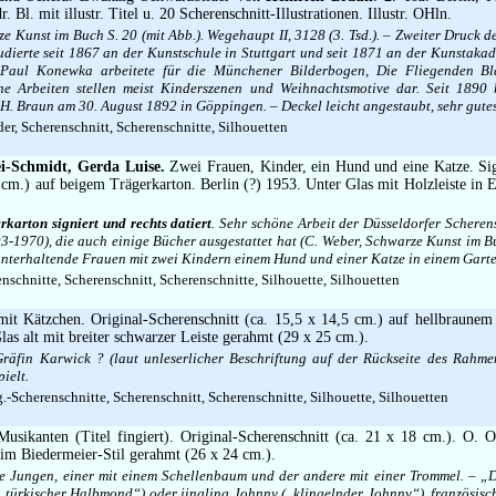
r. Bl. mit illustr. Titel u. 20 Scherenschnitt-Illustrationen. Illustr. OHln.
ze Kunst im Buch S. 20 (mit Abb.). Wegehaupt II, 3128 (3. Tsd.). – Zweiter Druck d
udierte seit 1867 an der Kunstschule in Stuttgart und seit 1871 an der Kunstaka
 Paul Konewka arbeitete für die Münchener Bilderbogen, Die Fliegenden Bl
eine Arbeiten stellen meist Kinderszenen und Weihnachtsmotive dar. Seit 1890 
 H. Braun am 30. August 1892 in Göppingen. – Deckel leicht angestaubt, sehr gute
er, Scherenschnitt, Scherenschnitte, Silhouetten
ei-Schmidt, Gerda Luise.
Zwei Frauen, Kinder, ein Hund und eine Katze. Sig
 cm.) auf beigem Trägerkarton. Berlin (?) 1953. Unter Glas mit Holzleiste in 
karton signiert und rechts datiert
. Sehr schöne Arbeit der Düsseldorfer Scheren
3-1970), die auch einige Bücher ausgestattet hat (C. Weber, Schwarze Kunst im Buc
 unterhaltende Frauen mit zwei Kindern einem Hund und einer Katze in einem Garte
nschnitte, Scherenschnitt, Scherenschnitte, Silhouette, Silhouetten
it Kätzchen. Original-Scherenschnitt (ca. 15,5 x 14,5 cm.) auf hellbraunem
las alt mit breiter schwarzer Leiste gerahmt (29 x 25 cm.).
 Gräfin Karwick ? (laut unleserlicher Beschriftung auf der Rückseite des Rahmen
ielt.
.-Scherenschnitte, Scherenschnitt, Scherenschnitte, Silhouette, Silhouetten
Musikanten (Titel fingiert). Original-Scherenschnitt (ca. 21 x 18 cm.). O. 
 im Biedermeier-Stil gerahmt (26 x 24 cm.).
ine Jungen, einer mit einem Schellenbaum und der andere mit einer Trommel. – „
(„türkischer Halbmond“) oder jingling Johnny („klingelnder Johnny“), französis