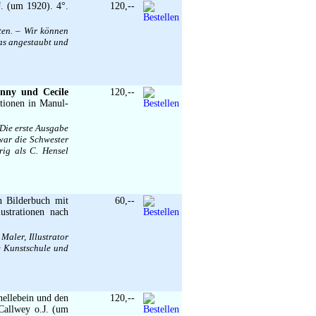
J. (um 1920). 4°.
120,--
ten. – Wir können
was angestaubt und
nny und Cecile
120,--
rationen in Manul-
 Die erste Ausgabe
war die Schwester
rig als C. Hensel
n Bilderbuch mit
60,--
ustrationen nach
Maler, Illustrator
e Kunstschule und
nellebein und den
120,--
Callwey o.J. (um