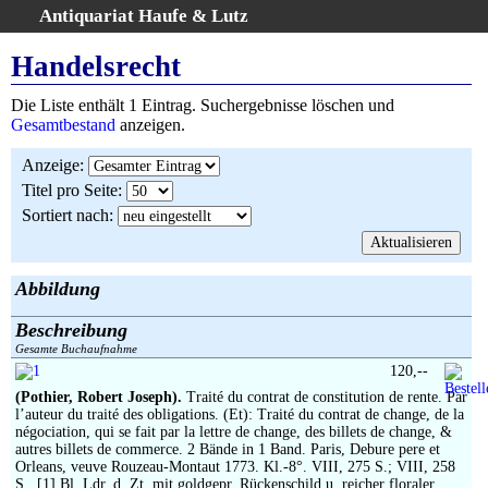
Antiquariat Haufe & Lutz
:
Volltextsuche
Handelsrecht
Home
Die Liste enthält 1 Eintrag. Suchergebnisse löschen und
Gesamtbestand
Gesamtbestand
anzeigen.
Erweiterte Suche
Anzeige
:
Kategorien
Titel pro Seite
:
Schlagwörter
Sortiert nach
:
Suchergebnisse
Warenkorb
AGB
Abbildung
Widerruf
Beschreibung
Über uns
Gesamte Buchaufnahme
Aktuelle Kataloge
120,--
(Pothier, Robert Joseph).
Traité du contrat de constitution de rente. Par
Kontakt
l’auteur du traité des obligations. (Et): Traité du contrat de change, de la
Ankauf
négociation, qui se fait par la lettre de change, des billets de change, &
autres billets de commerce. 2 Bände in 1 Band. Paris, Debure pere et
Links
Orleans, veuve Rouzeau-Montaut 1773. Kl.-8°. VIII, 275 S.; VIII, 258
S., [1] Bl. Ldr. d. Zt. mit goldgepr. Rückenschild u. reicher floraler