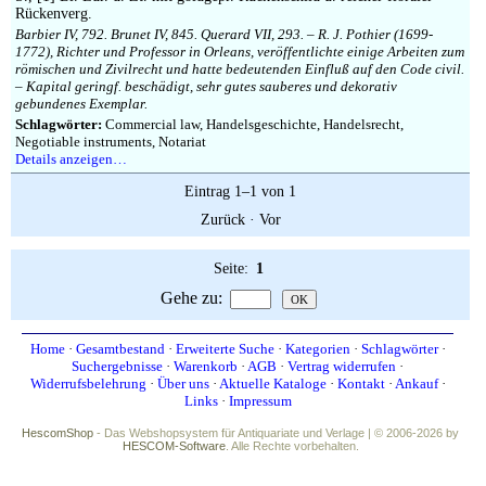
Impressum
Rückenverg.
Barbier IV, 792. Brunet IV, 845. Querard VII, 293. – R. J. Pothier (1699-
1772), Richter und Professor in Orleans, veröffentlichte einige Arbeiten zum
römischen und Zivilrecht und hatte bedeutenden Einfluß auf den Code civil.
– Kapital geringf. beschädigt, sehr gutes sauberes und dekorativ
gebundenes Exemplar.
Schlagwörter:
Commercial law, Handelsgeschichte, Handelsrecht,
Negotiable instruments, Notariat
Details anzeigen…
Eintrag 1–1 von 1
Zurück
·
Vor
Seite:
1
Gehe zu
:
Home
·
Gesamtbestand
·
Erweiterte Suche
·
Kategorien
·
Schlagwörter
·
Suchergebnisse
·
Warenkorb
·
AGB
·
Vertrag widerrufen
·
Widerrufsbelehrung
·
Über uns
·
Aktuelle Kataloge
·
Kontakt
·
Ankauf
·
Links
·
Impressum
HescomShop
- Das Webshopsystem für Antiquariate und Verlage | © 2006-2026 by
HESCOM-Software
. Alle Rechte vorbehalten.